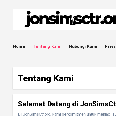
Skip
to
content
Home
Tentang Kami
Hubungi Kami
Priva
Tentang Kami
Selamat Datang di JonSimsCt
Di JonSimsCtr.org, kami berkomitmen untuk menjadi s