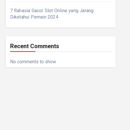
7 Rahasia Gacor Slot Online yang Jarang
Diketahui Pemain 2024
Recent Comments
No comments to show.