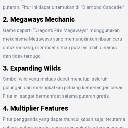
putaran. Fitur ini dapat ditemukan di “Diamond Cascade.”
2. Megaways Mechanic
Game seperti “Dragon’s Fire Megaways” menggunakan
mekanisme Megaways yang memungkinkan ribuan cara
untuk menang, membuat setiap putaran lebih dinamis
dan tidak terduga.
3. Expanding Wilds
Simbol wild yang meluas dapat menutupi seluruh
gulungan dan meningkatkan peluang kemenangan besar.
Fitur ini sangat bermanfaat selama putaran gratis.
4. Multiplier Features
Fitur pengganda yang dapat muncul kapan saja, terutama
selama putaran gratis, dapat meningkatkan kemenangan