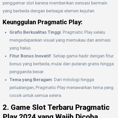
penggemar slot karena memberikan sensasi bermain
yang berbeda dengan berbagai elemen kejutan.
Keunggulan Pragmatic Play
:
Grafis Berkualitas Tinggi
: Pragmatic Play selalu
mengedepankan visual yang memukau dan animasi
yang halus.
Fitur Bonus Inovatif
: Setiap game hadir dengan fitur
bonus yang berbeda, mulai dari putaran gratis hingga
pengganda besar.
Tema yang Beragam
: Dari mitologi hingga
petualangan, Pragmatic Play menawarkan tema yang
cocok untuk semua selera.
2. Game Slot Terbaru Pragmatic
Play 2024 yang Wajib Dicoba