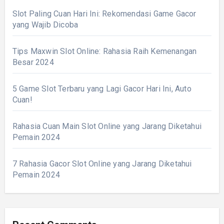
Slot Paling Cuan Hari Ini: Rekomendasi Game Gacor
yang Wajib Dicoba
Tips Maxwin Slot Online: Rahasia Raih Kemenangan
Besar 2024
5 Game Slot Terbaru yang Lagi Gacor Hari Ini, Auto
Cuan!
Rahasia Cuan Main Slot Online yang Jarang Diketahui
Pemain 2024
7 Rahasia Gacor Slot Online yang Jarang Diketahui
Pemain 2024