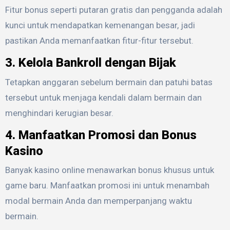
Fitur bonus seperti putaran gratis dan pengganda adalah
kunci untuk mendapatkan kemenangan besar, jadi
pastikan Anda memanfaatkan fitur-fitur tersebut.
3. Kelola Bankroll dengan Bijak
Tetapkan anggaran sebelum bermain dan patuhi batas
tersebut untuk menjaga kendali dalam bermain dan
menghindari kerugian besar.
4. Manfaatkan Promosi dan Bonus
Kasino
Banyak kasino online menawarkan bonus khusus untuk
game baru. Manfaatkan promosi ini untuk menambah
modal bermain Anda dan memperpanjang waktu
bermain.