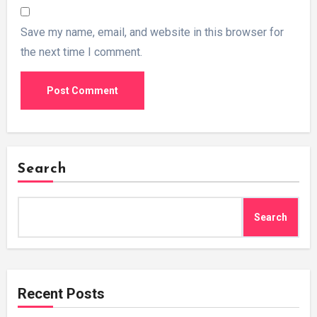
Save my name, email, and website in this browser for
the next time I comment.
Search
Search
Recent Posts