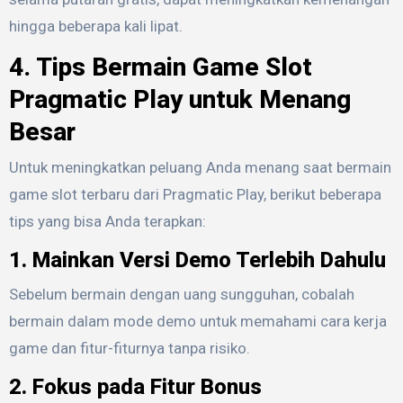
hingga beberapa kali lipat.
4. Tips Bermain Game Slot
Pragmatic Play untuk Menang
Besar
Untuk meningkatkan peluang Anda menang saat bermain
game slot terbaru dari Pragmatic Play, berikut beberapa
tips yang bisa Anda terapkan:
1. Mainkan Versi Demo Terlebih Dahulu
Sebelum bermain dengan uang sungguhan, cobalah
bermain dalam mode demo untuk memahami cara kerja
game dan fitur-fiturnya tanpa risiko.
2. Fokus pada Fitur Bonus