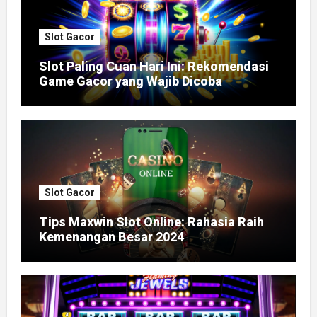
Slot Gacor
Slot Paling Cuan Hari Ini: Rekomendasi
Game Gacor yang Wajib Dicoba
Slot Gacor
Tips Maxwin Slot Online: Rahasia Raih
Kemenangan Besar 2024