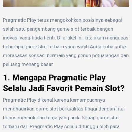
Pragmatic Play terus mengokohkan posisinya sebagai
salah satu pengembang game slot terbaik dengan
inovasi yang tiada henti. Di artikel ini, kita akan mengupas
beberapa game slot terbaru yang wajib Anda coba untuk
merasakan sensasi bermain yang penuh petualangan dan
peluang menang besar.
1. Mengapa Pragmatic Play
Selalu Jadi Favorit Pemain Slot?
Pragmatic Play dikenal karena kemampuannya
menghadirkan game slot berkualitas tinggi dengan fitur
bonus menarik dan tema yang unik. Setiap game slot
terbaru dari Pragmatic Play selalu ditunggu oleh para