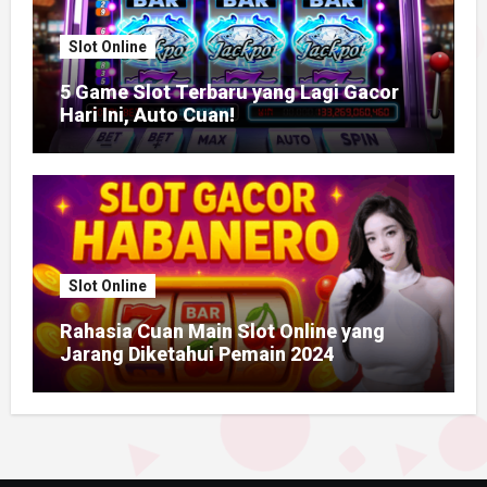
Slot Online
5 Game Slot Terbaru yang Lagi Gacor
Hari Ini, Auto Cuan!
Slot Online
Rahasia Cuan Main Slot Online yang
Jarang Diketahui Pemain 2024