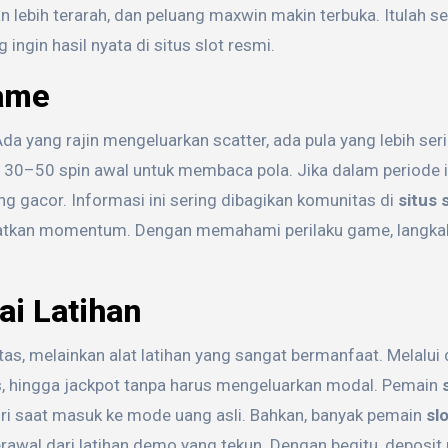
ran lebih terarah, dan peluang maxwin makin terbuka. Itulah 
ingin hasil nyata di situs slot resmi.
Game
da yang rajin mengeluarkan scatter, ada pula yang lebih ser
30–50 spin awal untuk membaca pola. Jika dalam periode i
 gacor. Informasi ini sering dibagikan komunitas di
situs 
aatkan momentum. Dengan memahami perilaku game, langka
i Latihan
as, melainkan alat latihan yang sangat bermanfaat. Melalui
us, hingga jackpot tanpa harus mengeluarkan modal. Pemain
ri saat masuk ke mode uang asli. Bahkan, banyak pemain
sl
al dari latihan demo yang tekun. Dengan begitu, deposit 