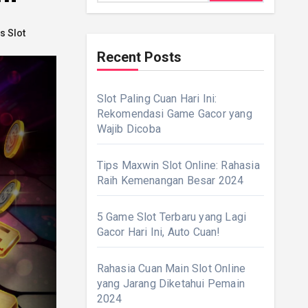
s Slot
Recent Posts
Slot Paling Cuan Hari Ini:
Rekomendasi Game Gacor yang
Wajib Dicoba
Tips Maxwin Slot Online: Rahasia
Raih Kemenangan Besar 2024
5 Game Slot Terbaru yang Lagi
Gacor Hari Ini, Auto Cuan!
Rahasia Cuan Main Slot Online
yang Jarang Diketahui Pemain
2024