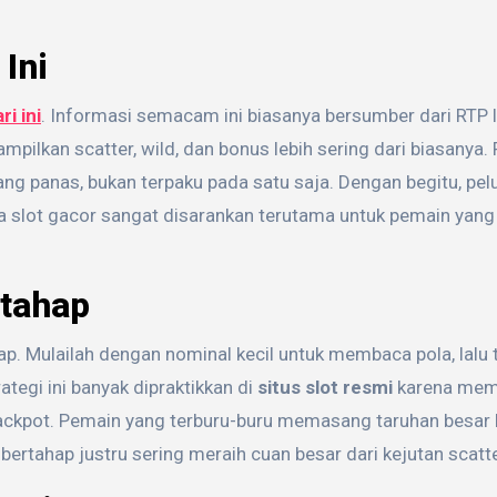
Ini
ri ini
. Informasi semacam ini biasanya bersumber dari RTP l
lkan scatter, wild, dan bonus lebih sering dari biasanya.
 panas, bukan terpaku pada satu saja. Dengan begitu, pel
a slot gacor sangat disarankan terutama untuk pemain yang 
rtahap
hap. Mulailah dengan nominal kecil untuk membaca pola, lalu 
tegi ini banyak dipraktikkan di
situs slot resmi
karena mem
jackpot. Pemain yang terburu-buru memasang taruhan besar
 bertahap justru sering meraih cuan besar dari kejutan scatte