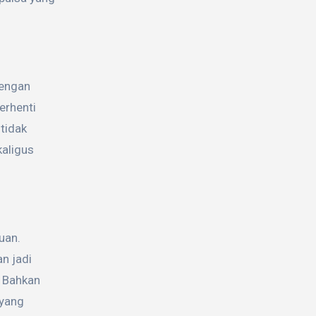
dengan
erhenti
 tidak
aligus
uan.
n jadi
. Bahkan
 yang