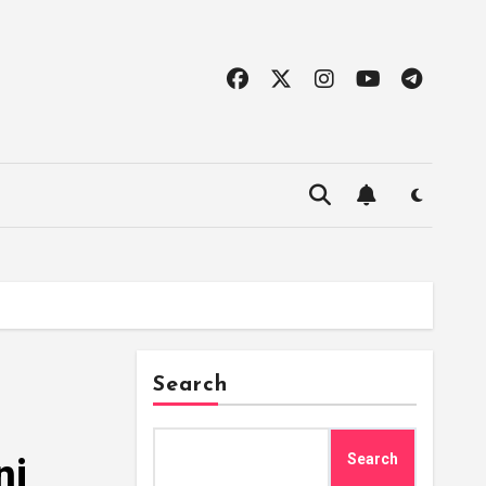
Search
Search
ni