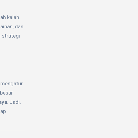
ah kalah.
ainan, dan
 strategi
, mengatur
rbesar
aya
. Jadi,
iap