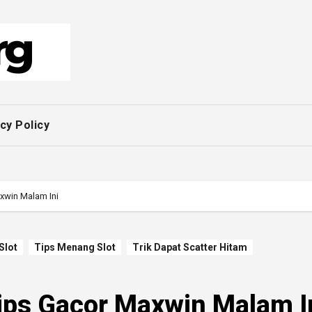
cy Policy
axwin Malam Ini
Slot
Tips Menang Slot
Trik Dapat Scatter Hitam
Tips Gacor Maxwin Malam I