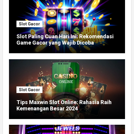
Slot Gacor
Slot Paling Cuan Hari Ini: Rekomendasi
Game Gacor yang Wajib Dicoba
Slot Gacor
Tips Maxwin Slot Online: Rahasia Raih
Kemenangan Besar 2024