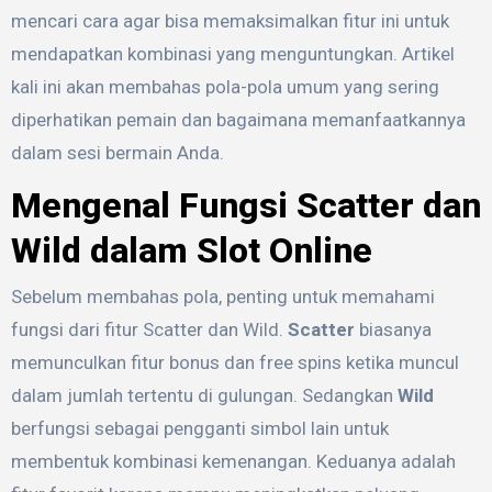
mencari cara agar bisa memaksimalkan fitur ini untuk
mendapatkan kombinasi yang menguntungkan. Artikel
kali ini akan membahas pola-pola umum yang sering
diperhatikan pemain dan bagaimana memanfaatkannya
dalam sesi bermain Anda.
Mengenal Fungsi Scatter dan
Wild dalam Slot Online
Sebelum membahas pola, penting untuk memahami
fungsi dari fitur Scatter dan Wild.
Scatter
biasanya
memunculkan fitur bonus dan free spins ketika muncul
dalam jumlah tertentu di gulungan. Sedangkan
Wild
berfungsi sebagai pengganti simbol lain untuk
membentuk kombinasi kemenangan. Keduanya adalah