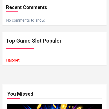
Recent Comments
No comments to show.
Top Game Slot Populer
Halobet
You Missed