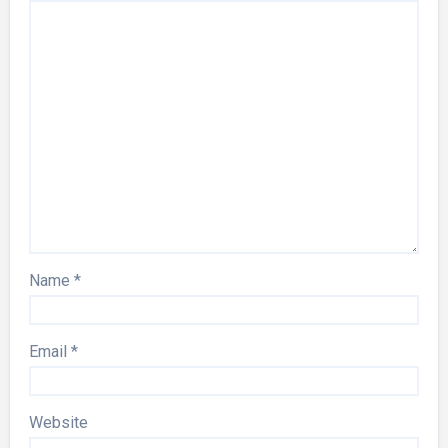
Name
*
Email
*
Website