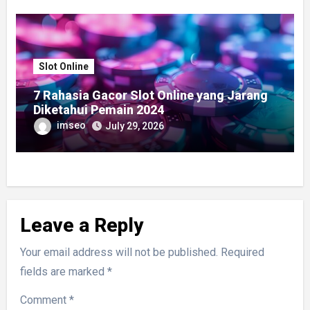
Slot Online
7 Rahasia Gacor Slot Online yang Jarang
Diketahui Pemain 2024
imseo
July 29, 2026
Leave a Reply
Your email address will not be published.
Required
fields are marked
*
Comment
*