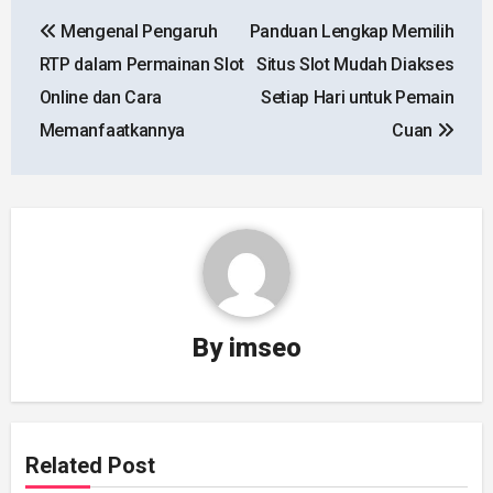
Post
Mengenal Pengaruh
Panduan Lengkap Memilih
navigation
RTP dalam Permainan Slot
Situs Slot Mudah Diakses
Online dan Cara
Setiap Hari untuk Pemain
Memanfaatkannya
Cuan
By
imseo
Related Post