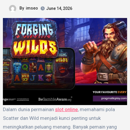
By
imseo
June 14, 2026
Dalam dunia permainan
slot online
, memahami pola
Scatter dan Wild menjadi kunci penting untuk
meningkatkan peluang menang. Banyak pemain yang