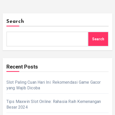
Search
Search
Recent Posts
Slot Paling Cuan Hari Ini: Rekomendasi Game Gacor
yang Wajib Dicoba
Tips Maxwin Slot Online: Rahasia Raih Kemenangan
Besar 2024