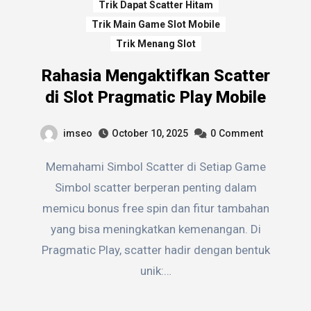
Trik Dapat Scatter Hitam
Trik Main Game Slot Mobile
Trik Menang Slot
Rahasia Mengaktifkan Scatter
di Slot Pragmatic Play Mobile
imseo
October 10, 2025
0
Comment
Memahami Simbol Scatter di Setiap Game
Simbol scatter berperan penting dalam
memicu bonus free spin dan fitur tambahan
yang bisa meningkatkan kemenangan. Di
Pragmatic Play, scatter hadir dengan bentuk
unik:…