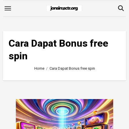
Skip
to
content
Cara Dapat Bonus free
spin
Home
Cara Dapat Bonus free spin