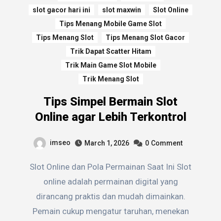
slot gacor hari ini
slot maxwin
Slot Online
Tips Menang Mobile Game Slot
Tips Menang Slot
Tips Menang Slot Gacor
Trik Dapat Scatter Hitam
Trik Main Game Slot Mobile
Trik Menang Slot
Tips Simpel Bermain Slot
Online agar Lebih Terkontrol
imseo
March 1, 2026
0
Comment
Slot Online dan Pola Permainan Saat Ini Slot
online adalah permainan digital yang
dirancang praktis dan mudah dimainkan.
Pemain cukup mengatur taruhan, menekan