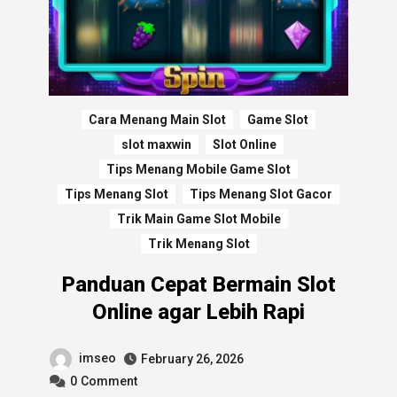
Cara Menang Main Slot
Game Slot
slot maxwin
Slot Online
Tips Menang Mobile Game Slot
Tips Menang Slot
Tips Menang Slot Gacor
Trik Main Game Slot Mobile
Trik Menang Slot
Panduan Cepat Bermain Slot
Online agar Lebih Rapi
imseo
February 26, 2026
0
Comment