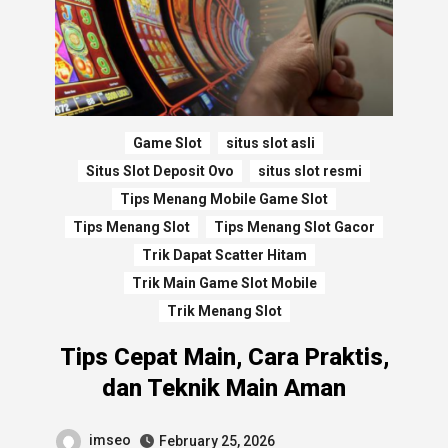
Game Slot
situs slot asli
Situs Slot Deposit Ovo
situs slot resmi
Tips Menang Mobile Game Slot
Tips Menang Slot
Tips Menang Slot Gacor
Trik Dapat Scatter Hitam
Trik Main Game Slot Mobile
Trik Menang Slot
Tips Cepat Main, Cara Praktis,
dan Teknik Main Aman
imseo
February 25, 2026