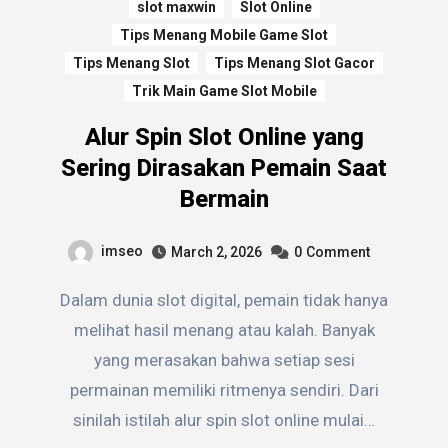
slot maxwin
Slot Online
Tips Menang Mobile Game Slot
Tips Menang Slot
Tips Menang Slot Gacor
Trik Main Game Slot Mobile
Alur Spin Slot Online yang
Sering Dirasakan Pemain Saat
Bermain
imseo
March 2, 2026
0
Comment
Dalam dunia slot digital, pemain tidak hanya
melihat hasil menang atau kalah. Banyak
yang merasakan bahwa setiap sesi
permainan memiliki ritmenya sendiri. Dari
sinilah istilah alur spin slot online mulai…