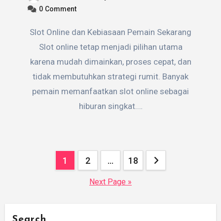
0
Comment
Slot Online dan Kebiasaan Pemain Sekarang
Slot online tetap menjadi pilihan utama
karena mudah dimainkan, proses cepat, dan
tidak membutuhkan strategi rumit. Banyak
pemain memanfaatkan slot online sebagai
hiburan singkat.…
Posts
1
2
…
18
pagination
Next Page »
Search