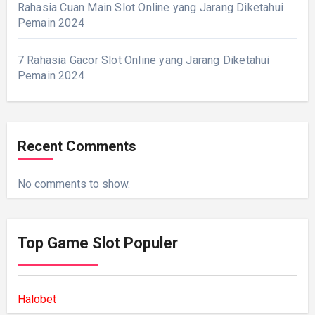
Rahasia Cuan Main Slot Online yang Jarang Diketahui
Pemain 2024
7 Rahasia Gacor Slot Online yang Jarang Diketahui
Pemain 2024
Recent Comments
No comments to show.
Top Game Slot Populer
Halobet