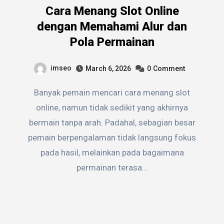
Cara Menang Slot Online
dengan Memahami Alur dan
Pola Permainan
imseo
March 6, 2026
0
Comment
Banyak pemain mencari cara menang slot
online, namun tidak sedikit yang akhirnya
bermain tanpa arah. Padahal, sebagian besar
pemain berpengalaman tidak langsung fokus
pada hasil, melainkan pada bagaimana
permainan terasa…