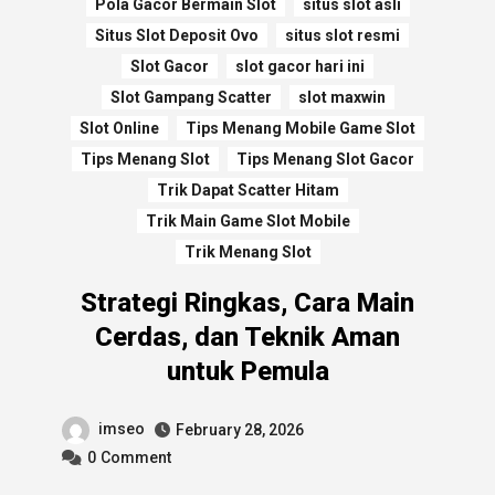
Pola Gacor Bermain Slot
situs slot asli
Situs Slot Deposit Ovo
situs slot resmi
Slot Gacor
slot gacor hari ini
Slot Gampang Scatter
slot maxwin
Slot Online
Tips Menang Mobile Game Slot
Tips Menang Slot
Tips Menang Slot Gacor
Trik Dapat Scatter Hitam
Trik Main Game Slot Mobile
Trik Menang Slot
Strategi Ringkas, Cara Main
Cerdas, dan Teknik Aman
untuk Pemula
imseo
February 28, 2026
0
Comment