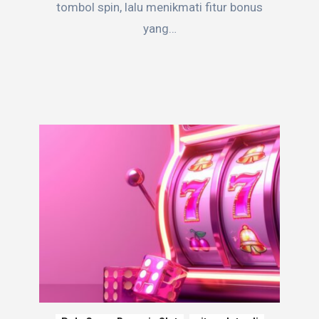
tombol spin, lalu menikmati fitur bonus
yang…