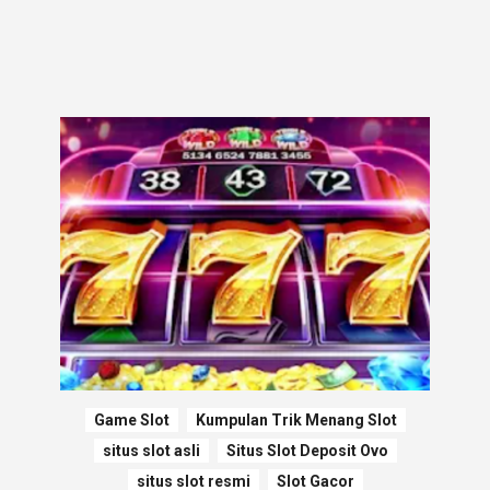
Game Slot
Kumpulan Trik Menang Slot
situs slot asli
Situs Slot Deposit Ovo
situs slot resmi
Slot Gacor