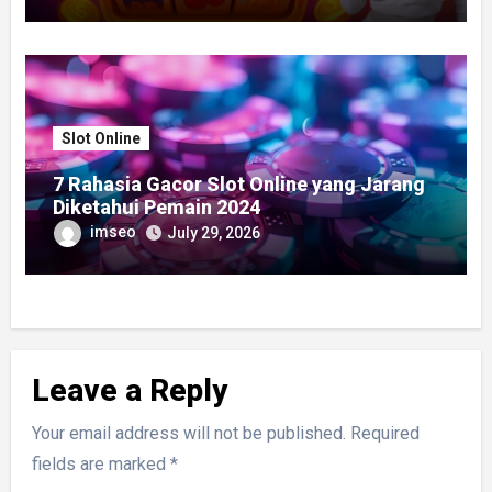
Slot Online
7 Rahasia Gacor Slot Online yang Jarang
Diketahui Pemain 2024
imseo
July 29, 2026
Leave a Reply
Your email address will not be published.
Required
fields are marked
*