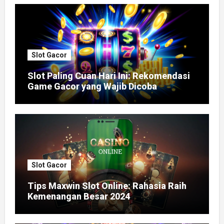
Slot Gacor
Slot Paling Cuan Hari Ini: Rekomendasi
Game Gacor yang Wajib Dicoba
Slot Gacor
Tips Maxwin Slot Online: Rahasia Raih
Kemenangan Besar 2024