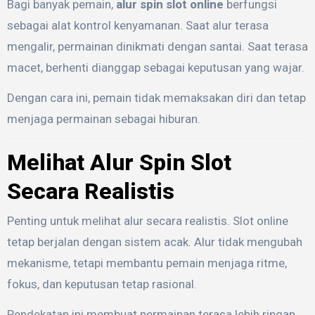
Bagi banyak pemain,
alur spin slot online
berfungsi
sebagai alat kontrol kenyamanan. Saat alur terasa
mengalir, permainan dinikmati dengan santai. Saat terasa
macet, berhenti dianggap sebagai keputusan yang wajar.
Dengan cara ini, pemain tidak memaksakan diri dan tetap
menjaga permainan sebagai hiburan.
Melihat Alur Spin Slot
Secara Realistis
Penting untuk melihat alur secara realistis. Slot online
tetap berjalan dengan sistem acak. Alur tidak mengubah
mekanisme, tetapi membantu pemain menjaga ritme,
fokus, dan keputusan tetap rasional.
Pendekatan ini membuat permainan terasa lebih ringan