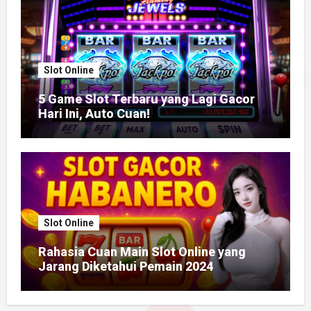
Slot Online
5 Game Slot Terbaru yang Lagi Gacor
Hari Ini, Auto Cuan!
Slot Online
Rahasia Cuan Main Slot Online yang
Jarang Diketahui Pemain 2024