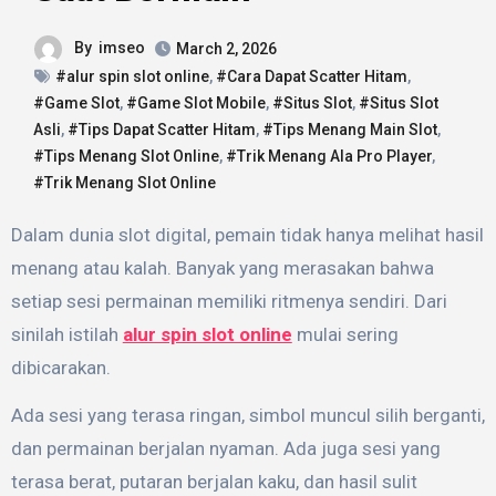
By
imseo
March 2, 2026
#alur spin slot online
,
#Cara Dapat Scatter Hitam
,
#Game Slot
,
#Game Slot Mobile
,
#Situs Slot
,
#Situs Slot
Asli
,
#Tips Dapat Scatter Hitam
,
#Tips Menang Main Slot
,
#Tips Menang Slot Online
,
#Trik Menang Ala Pro Player
,
#Trik Menang Slot Online
Dalam dunia slot digital, pemain tidak hanya melihat hasil
menang atau kalah. Banyak yang merasakan bahwa
setiap sesi permainan memiliki ritmenya sendiri. Dari
sinilah istilah
alur spin slot online
mulai sering
dibicarakan.
Ada sesi yang terasa ringan, simbol muncul silih berganti,
dan permainan berjalan nyaman. Ada juga sesi yang
terasa berat, putaran berjalan kaku, dan hasil sulit