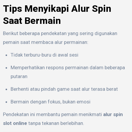
Tips Menyikapi Alur Spin
Saat Bermain
Berikut beberapa pendekatan yang sering digunakan
pemain saat membaca alur permainan:
Tidak terburu-buru di awal sesi
Memperhatikan respons permainan dalam beberapa
putaran
Berhenti atau pindah game saat alur terasa berat
Bermain dengan fokus, bukan emosi
Pendekatan ini membantu pemain menikmati
alur spin
slot online
tanpa tekanan berlebihan.