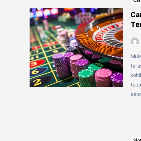
Car
Car
Te
Mulai Hari Ini: Siapkan Mental dan Tujuan Bermain slot
tera
kehi
tent
sena
Slo