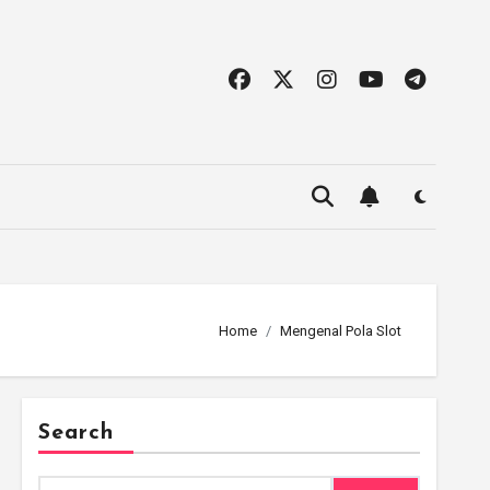
Home
Mengenal Pola Slot
Search