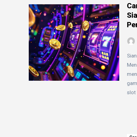
Ca
Sia
Pe
Siang Hari, Peluang Baru: Strategi Simple untuk
Mena
meny
gam
slot