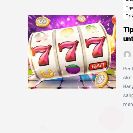
Tip
Tri
Ti
unt
Pentingnya Tips dan Trik dalam Slot Online Bermain
slot
Bany
sang
mema