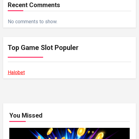
Recent Comments
No comments to show.
Top Game Slot Populer
Halobet
You Missed