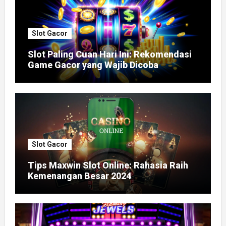
Slot Gacor
Slot Paling Cuan Hari Ini: Rekomendasi
Game Gacor yang Wajib Dicoba
Slot Gacor
Tips Maxwin Slot Online: Rahasia Raih
Kemenangan Besar 2024