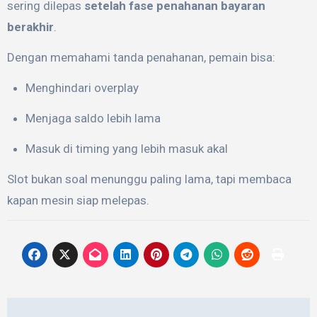
sering dilepas
setelah fase penahanan bayaran
berakhir
.
Dengan memahami tanda penahanan, pemain bisa:
Menghindari overplay
Menjaga saldo lebih lama
Masuk di timing yang lebih masuk akal
Slot bukan soal menunggu paling lama, tapi membaca
kapan mesin siap melepas.
Post