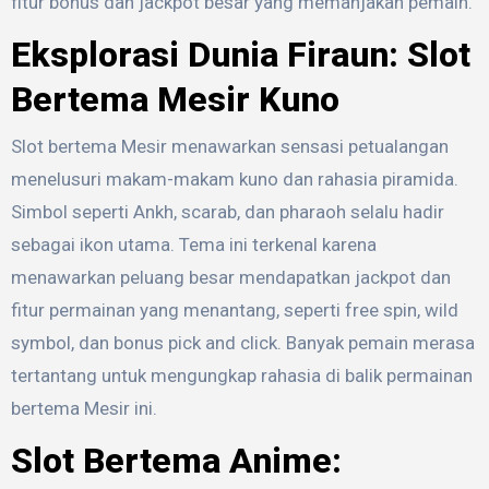
fitur bonus dan jackpot besar yang memanjakan pemain.
Eksplorasi Dunia Firaun: Slot
Bertema Mesir Kuno
Slot bertema Mesir menawarkan sensasi petualangan
menelusuri makam-makam kuno dan rahasia piramida.
Simbol seperti Ankh, scarab, dan pharaoh selalu hadir
sebagai ikon utama. Tema ini terkenal karena
menawarkan peluang besar mendapatkan jackpot dan
fitur permainan yang menantang, seperti free spin, wild
symbol, dan bonus pick and click. Banyak pemain merasa
tertantang untuk mengungkap rahasia di balik permainan
bertema Mesir ini.
Slot Bertema Anime: