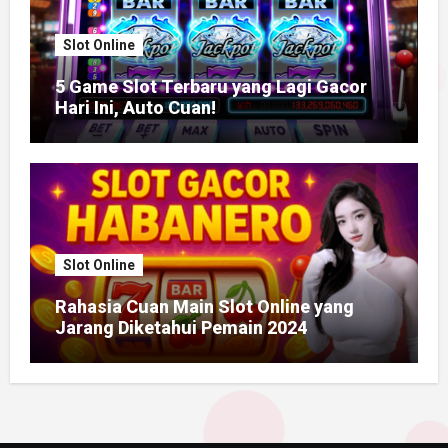
Slot Online
5 Game Slot Terbaru yang Lagi Gacor
Hari Ini, Auto Cuan!
Slot Online
Rahasia Cuan Main Slot Online yang
Jarang Diketahui Pemain 2024