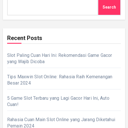
Search
Recent Posts
Slot Paling Cuan Hari Ini: Rekomendasi Game Gacor
yang Wajib Dicoba
Tips Maxwin Slot Online: Rahasia Raih Kemenangan
Besar 2024
5 Game Slot Terbaru yang Lagi Gacor Hari Ini, Auto
Cuan!
Rahasia Cuan Main Slot Online yang Jarang Diketahui
Pemain 2024