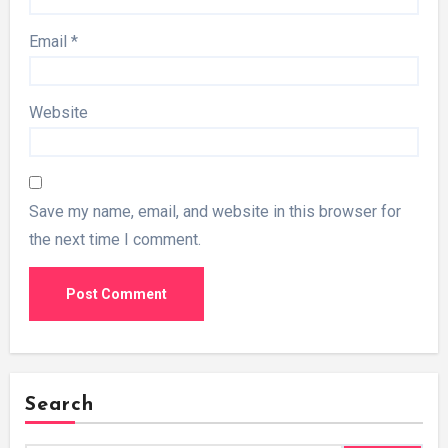
Email
*
Website
Save my name, email, and website in this browser for
the next time I comment.
Search