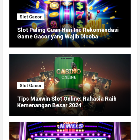
Slot Gacor
Slot Paling Cuan Hari Ini: Rekomendasi
Game Gacor yang Wajib Dicoba
Slot Gacor
Tips Maxwin Slot Online: Rahasia Raih
Kemenangan Besar 2024