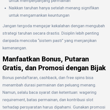
untuk memperpanjang permainan
Naikkan taruhan hanya setelah menang signifikan
untuk mengamankan keuntungan
Jangan tergoda mengejar kekalahan dengan mengubah
strategi taruhan secara drastis. Disiplin lebih penting
daripada mencoba “sistem pasti” yang menjanjikan
kemenangan.
Manfaatkan Bonus, Putaran
Gratis, dan Promosi dengan Bijak
Bonus pendaftaran, cashback, dan free spins bisa
menambah durasi permainan dan peluang menang.
Namun, selalu baca syarat dan ketentuan: wagering
requirement, batas permainan, dan kontribusi slot
terhadap persyaratan harus dipahami. Gunakan promosi