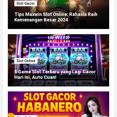
Slot Gacor
Tips Maxwin Slot Online: Rahasia Raih
Kemenangan Besar 2024
Slot Online
5 Game Slot Terbaru yang Lagi Gacor
Hari Ini, Auto Cuan!