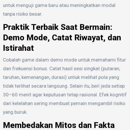
untuk menguji game baru atau meningkatkan modal
tanpa risiko besar.
Praktik Terbaik Saat Bermain:
Demo Mode, Catat Riwayat, dan
Istirahat
Cobalah game dalam demo mode untuk memahami fitur
dan frekuensi bonus. Catat hasil sesi singkat (putaran,
taruhan, kemenangan, durasi) untuk melihat pola yang
tidak terlihat secara langsung. Selain itu, beri jeda setiap
30–60 menit agar keputusan tetap rasional. Efek kognitif
dari kelelahan sering membuat pemain mengambil risiko
yang buruk.
Membedakan Mitos dan Fakta