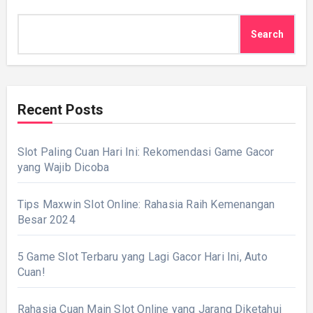
Search
Recent Posts
Slot Paling Cuan Hari Ini: Rekomendasi Game Gacor
yang Wajib Dicoba
Tips Maxwin Slot Online: Rahasia Raih Kemenangan
Besar 2024
5 Game Slot Terbaru yang Lagi Gacor Hari Ini, Auto
Cuan!
Rahasia Cuan Main Slot Online yang Jarang Diketahui