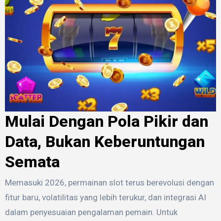
Mulai Dengan Pola Pikir dan
Data, Bukan Keberuntungan
Semata
Memasuki 2026, permainan slot terus berevolusi dengan
fitur baru, volatilitas yang lebih terukur, dan integrasi AI
dalam penyesuaian pengalaman pemain. Untuk