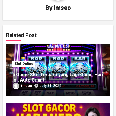
By
imseo
Related Post
Slot Online
5 Game Slot Terbaru yang Lagi Gacor Hari
Ini, Auto Cuan!
imseo
July 31, 2026