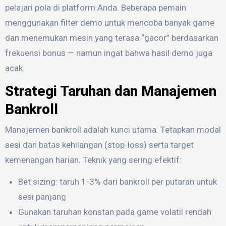
pelajari pola di platform Anda. Beberapa pemain
menggunakan filter demo untuk mencoba banyak game
dan menemukan mesin yang terasa “gacor” berdasarkan
frekuensi bonus — namun ingat bahwa hasil demo juga
acak.
Strategi Taruhan dan Manajemen
Bankroll
Manajemen bankroll adalah kunci utama. Tetapkan modal
sesi dan batas kehilangan (stop-loss) serta target
kemenangan harian. Teknik yang sering efektif:
Bet sizing: taruh 1-3% dari bankroll per putaran untuk
sesi panjang
Gunakan taruhan konstan pada game volatil rendah