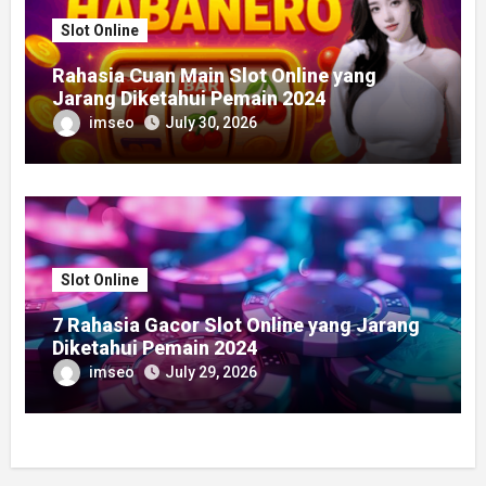
Slot Online
Rahasia Cuan Main Slot Online yang
Jarang Diketahui Pemain 2024
imseo
July 30, 2026
Slot Online
7 Rahasia Gacor Slot Online yang Jarang
Diketahui Pemain 2024
imseo
July 29, 2026