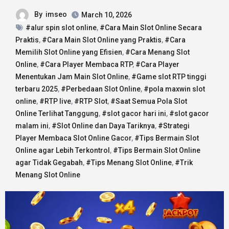
By
imseo
March 10, 2026
#alur spin slot online
,
#Cara Main Slot Online Secara
Praktis
,
#Cara Main Slot Online yang Praktis
,
#Cara
Memilih Slot Online yang Efisien
,
#Cara Menang Slot
Online
,
#Cara Player Membaca RTP
,
#Cara Player
Menentukan Jam Main Slot Online
,
#Game slot RTP tinggi
terbaru 2025
,
#Perbedaan Slot Online
,
#pola maxwin slot
online
,
#RTP live
,
#RTP Slot
,
#Saat Semua Pola Slot
Online Terlihat Tanggung
,
#slot gacor hari ini
,
#slot gacor
malam ini
,
#Slot Online dan Daya Tariknya
,
#Strategi
Player Membaca Slot Online Gacor
,
#Tips Bermain Slot
Online agar Lebih Terkontrol
,
#Tips Bermain Slot Online
agar Tidak Gegabah
,
#Tips Menang Slot Online
,
#Trik
Menang Slot Online