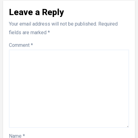
Leave a Reply
Your email address will not be published.
Required
fields are marked
*
Comment
*
Name
*