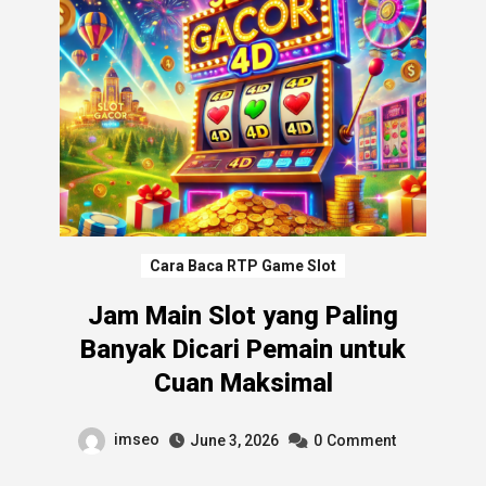
Cara Baca RTP Game Slot
Jam Main Slot yang Paling
Banyak Dicari Pemain untuk
Cuan Maksimal
imseo
June 3, 2026
0
Comment