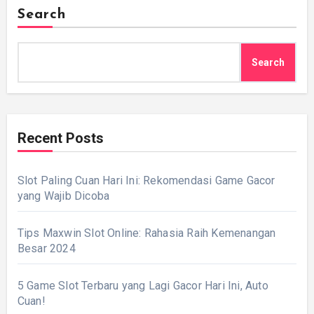
Search
Search
Recent Posts
Slot Paling Cuan Hari Ini: Rekomendasi Game Gacor
yang Wajib Dicoba
Tips Maxwin Slot Online: Rahasia Raih Kemenangan
Besar 2024
5 Game Slot Terbaru yang Lagi Gacor Hari Ini, Auto
Cuan!