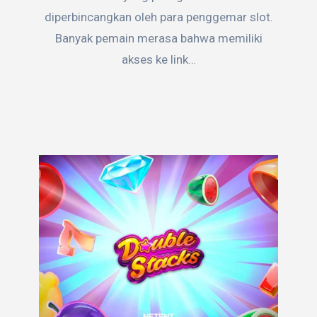
diperbincangkan oleh para penggemar slot.
Banyak pemain merasa bahwa memiliki
akses ke link…