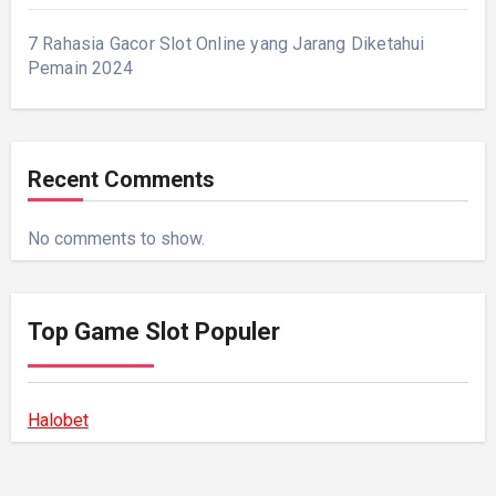
7 Rahasia Gacor Slot Online yang Jarang Diketahui
Pemain 2024
Recent Comments
No comments to show.
Top Game Slot Populer
Halobet