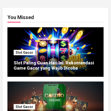
You Missed
Slot Gacor
Slot Paling Cuan Hari Ini: Rekomendasi
Game Gacor yang Wajib Dicoba
Slot Gacor