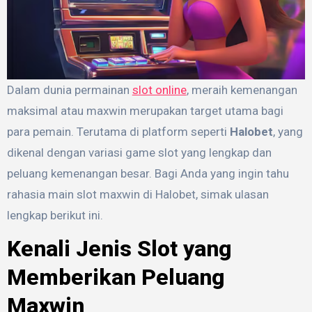
Dalam dunia permainan
slot online
, meraih kemenangan
maksimal atau maxwin merupakan target utama bagi
para pemain. Terutama di platform seperti
Halobet
, yang
dikenal dengan variasi game slot yang lengkap dan
peluang kemenangan besar. Bagi Anda yang ingin tahu
rahasia main slot maxwin di Halobet, simak ulasan
lengkap berikut ini.
Kenali Jenis Slot yang
Memberikan Peluang
Maxwin