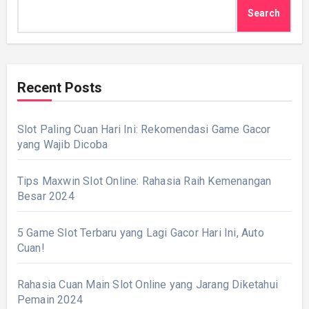
Search
Recent Posts
Slot Paling Cuan Hari Ini: Rekomendasi Game Gacor
yang Wajib Dicoba
Tips Maxwin Slot Online: Rahasia Raih Kemenangan
Besar 2024
5 Game Slot Terbaru yang Lagi Gacor Hari Ini, Auto
Cuan!
Rahasia Cuan Main Slot Online yang Jarang Diketahui
Pemain 2024