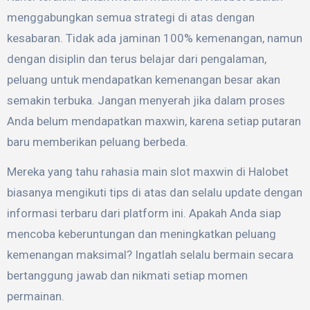
menggabungkan semua strategi di atas dengan
kesabaran. Tidak ada jaminan 100% kemenangan, namun
dengan disiplin dan terus belajar dari pengalaman,
peluang untuk mendapatkan kemenangan besar akan
semakin terbuka. Jangan menyerah jika dalam proses
Anda belum mendapatkan maxwin, karena setiap putaran
baru memberikan peluang berbeda.
Mereka yang tahu rahasia main slot maxwin di Halobet
biasanya mengikuti tips di atas dan selalu update dengan
informasi terbaru dari platform ini. Apakah Anda siap
mencoba keberuntungan dan meningkatkan peluang
kemenangan maksimal? Ingatlah selalu bermain secara
bertanggung jawab dan nikmati setiap momen
permainan.