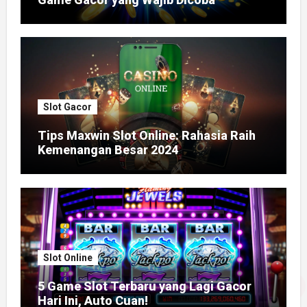
Slot Gacor
Tips Maxwin Slot Online: Rahasia Raih
Kemenangan Besar 2024
Slot Online
5 Game Slot Terbaru yang Lagi Gacor
Hari Ini, Auto Cuan!