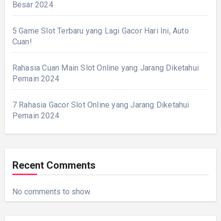
Besar 2024
5 Game Slot Terbaru yang Lagi Gacor Hari Ini, Auto
Cuan!
Rahasia Cuan Main Slot Online yang Jarang Diketahui
Pemain 2024
7 Rahasia Gacor Slot Online yang Jarang Diketahui
Pemain 2024
Recent Comments
No comments to show.