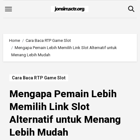
Skip
to
content
Home
Cara Baca RTP Game Slot
Mengapa Pemain Lebih Memilih Link Slot Alternatif untuk
Menang Lebih Mudah
Cara Baca RTP Game Slot
Mengapa Pemain Lebih
Memilih Link Slot
Alternatif untuk Menang
Lebih Mudah