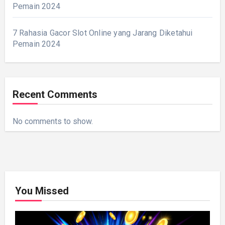
Pemain 2024
7 Rahasia Gacor Slot Online yang Jarang Diketahui
Pemain 2024
Recent Comments
No comments to show.
You Missed