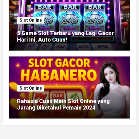
Slot Online
5 Game Slot Terbaru yang Lagi Gacor
Hari Ini, Auto Cuan!
Slot Online
Rahasia Cuan Main Slot Online yang
Jarang Diketahui Pemain 2024