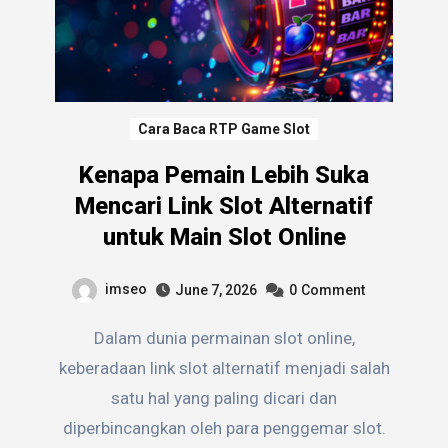
Cara Baca RTP Game Slot
Kenapa Pemain Lebih Suka
Mencari Link Slot Alternatif
untuk Main Slot Online
imseo
June 7, 2026
0
Comment
Dalam dunia permainan slot online,
keberadaan link slot alternatif menjadi salah
satu hal yang paling dicari dan
diperbincangkan oleh para penggemar slot.