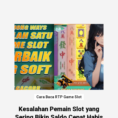
Cara Baca RTP Game Slot
Kesalahan Pemain Slot yang
Sering Bikin Saldo Cepat Habis