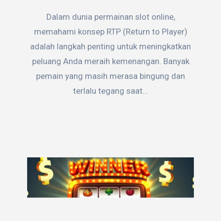
Dalam dunia permainan slot online,
memahami konsep RTP (Return to Player)
adalah langkah penting untuk meningkatkan
peluang Anda meraih kemenangan. Banyak
pemain yang masih merasa bingung dan
terlalu tegang saat…