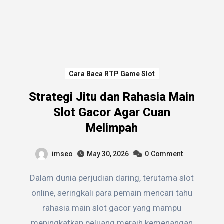
Cara Baca RTP Game Slot
Strategi Jitu dan Rahasia Main
Slot Gacor Agar Cuan
Melimpah
imseo
May 30, 2026
0
Comment
Dalam dunia perjudian daring, terutama slot
online, seringkali para pemain mencari tahu
rahasia main slot gacor yang mampu
meningkatkan peluang meraih kemenangan