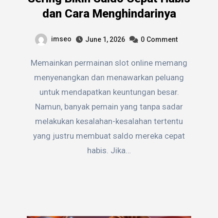
dan Cara Menghindarinya
imseo
June 1, 2026
0
Comment
Memainkan permainan slot online memang
menyenangkan dan menawarkan peluang
untuk mendapatkan keuntungan besar.
Namun, banyak pemain yang tanpa sadar
melakukan kesalahan-kesalahan tertentu
yang justru membuat saldo mereka cepat
habis. Jika…