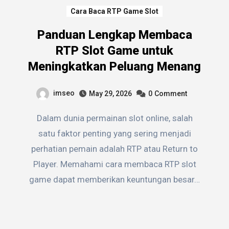
Cara Baca RTP Game Slot
Panduan Lengkap Membaca
RTP Slot Game untuk
Meningkatkan Peluang Menang
imseo
May 29, 2026
0
Comment
Dalam dunia permainan slot online, salah
satu faktor penting yang sering menjadi
perhatian pemain adalah RTP atau Return to
Player. Memahami cara membaca RTP slot
game dapat memberikan keuntungan besar…