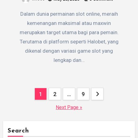
Dalam dunia permainan slot online, meraih
kemenangan maksimal atau maxwin
merupakan target utama bagi para pemain.
Terutama di platform seperti Halobet, yang
dikenal dengan variasi game slot yang
lengkap dan…
Posts
1
2
…
9
pagination
Next Page »
Search