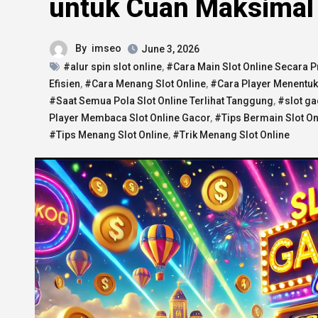
untuk Cuan Maksimal
By
imseo
June 3, 2026
#alur spin slot online
,
#Cara Main Slot Online Secara P
Efisien
,
#Cara Menang Slot Online
,
#Cara Player Menentuk
#Saat Semua Pola Slot Online Terlihat Tanggung
,
#slot gac
Player Membaca Slot Online Gacor
,
#Tips Bermain Slot On
#Tips Menang Slot Online
,
#Trik Menang Slot Online