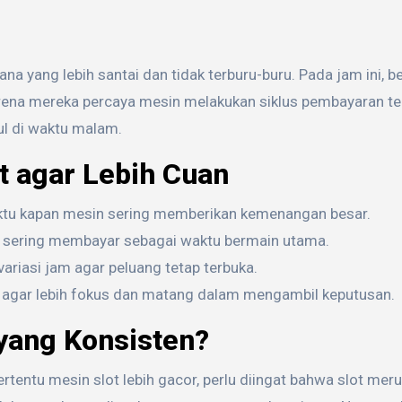
a yang lebih santai dan tidak terburu-buru. Pada jam ini, b
na mereka percaya mesin melakukan siklus pembayaran ter
cul di waktu malam.
t agar Lebih Cuan
ktu kapan mesin sering memberikan kemenangan besar.
u sering membayar sebagai waktu bermain utama.
ariasi jam agar peluang tetap terbuka.
ik agar lebih fokus dan matang dalam mengambil keputusan.
yang Konsisten?
entu mesin slot lebih gacor, perlu diingat bahwa slot mer