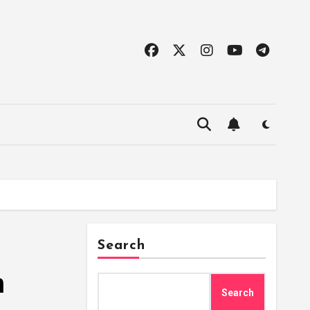
Search
n
Search