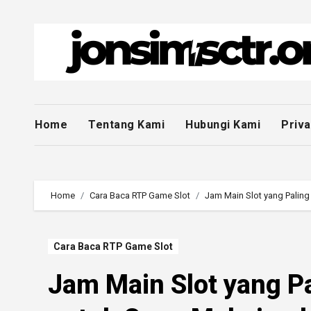
Skip
to
content
Home
Tentang Kami
Hubungi Kami
Priva
Home
Cara Baca RTP Game Slot
Jam Main Slot yang Paling
Cara Baca RTP Game Slot
Jam Main Slot yang P