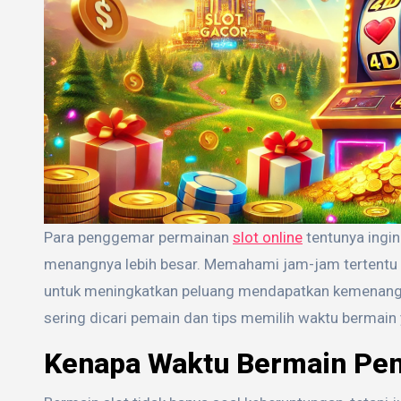
Para penggemar permainan
slot online
tentunya ingin
menangnya lebih besar. Memahami jam-jam tertentu ya
untuk meningkatkan peluang mendapatkan kemenangan 
sering dicari pemain dan tips memilih waktu bermain
Kenapa Waktu Bermain Pen