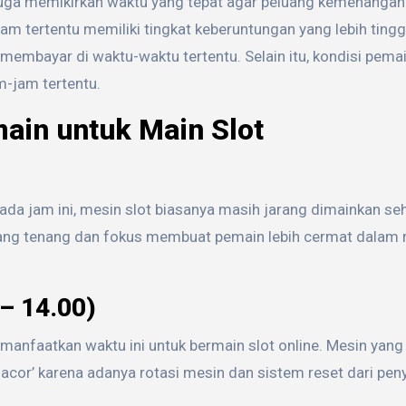
i juga memikirkan waktu yang tepat agar peluang kemenangan
 tertentu memiliki tingkat keberuntungan yang lebih tinggi
g membayar di waktu-waktu tertentu. Selain itu, kondisi pemai
m-jam tertentu.
ain untuk Main Slot
 Pada jam ini, mesin slot biasanya masih jarang dimainkan se
 yang tenang dan fokus membuat pemain lebih cermat dala
 – 14.00)
manfaatkan waktu ini untuk bermain slot online. Mesin yang
‘gacor’ karena adanya rotasi mesin dan sistem reset dari pen