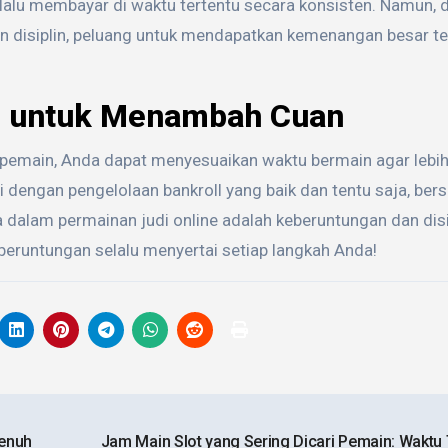
lalu membayar di waktu tertentu secara konsisten. Namun,
n disiplin, peluang untuk mendapatkan kemenangan besar t
n untuk Menambah Cuan
 pemain, Anda dapat menyesuaikan waktu bermain agar lebi
 dengan pengelolaan bankroll yang baik dan tentu saja, ber
a dalam permainan judi online adalah keberuntungan dan disi
eruntungan selalu menyertai setiap langkah Anda!
Cenuh
Jam Main Slot yang Sering Dicari Pemain: Waktu 