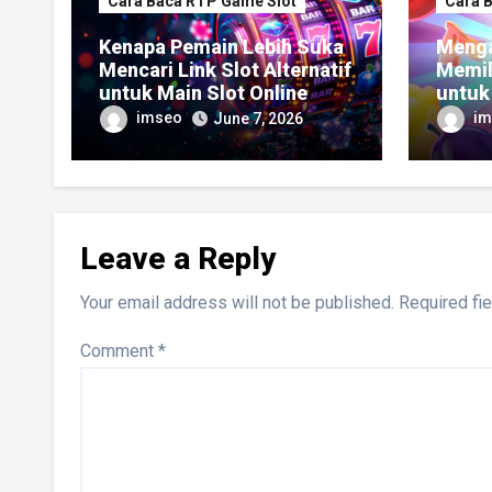
Cara Baca RTP Game Slot
Cara 
Kenapa Pemain Lebih Suka
Menga
Mencari Link Slot Alternatif
Memili
untuk Main Slot Online
untuk
imseo
im
June 7, 2026
Leave a Reply
Your email address will not be published.
Required fi
Comment
*