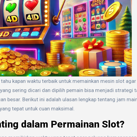
 tahu kapan waktu terbaik untuk memainkan mesin slot agar
ng sering dicari dan dipilih pemain bisa menjadi strategi
besar. Berikut ini adalah ulasan lengkap tentang jam main
 yang tepat untuk cuan maksimal.
ting dalam Permainan Slot?