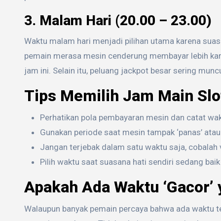
3. Malam Hari (20.00 – 23.00)
Waktu malam hari menjadi pilihan utama karena suasan
pemain merasa mesin cenderung membayar lebih kare
jam ini. Selain itu, peluang jackpot besar sering mun
Tips Memilih Jam Main Slo
Perhatikan pola pembayaran mesin dan catat wa
Gunakan periode saat mesin tampak ‘panas’ ata
Jangan terjebak dalam satu waktu saja, cobalah v
Pilih waktu saat suasana hati sendiri sedang ba
Apakah Ada Waktu ‘Gacor’ 
Walaupun banyak pemain percaya bahwa ada waktu tert