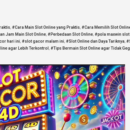
raktis
,
#Cara Main Slot Online yang Praktis
,
#Cara Memilih Slot Onlin
an Jam Main Slot Online
,
#Perbedaan Slot Online
,
#pola maxwin slot
or hari ini
,
#slot gacor malam ini
,
#Slot Online dan Daya Tariknya
,
#
line agar Lebih Terkontrol
,
#Tips Bermain Slot Online agar Tidak Ge