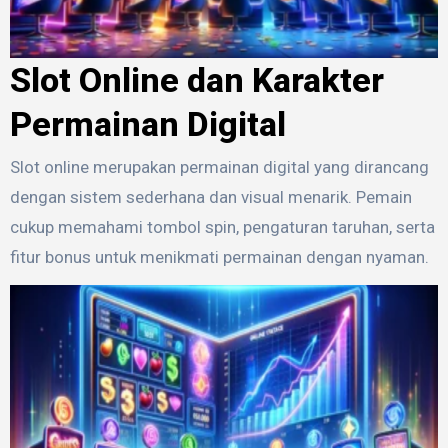
Slot Online dan Karakter
Permainan Digital
Slot online merupakan permainan digital yang dirancang
dengan sistem sederhana dan visual menarik. Pemain
cukup memahami tombol spin, pengaturan taruhan, serta
fitur bonus untuk menikmati permainan dengan nyaman.