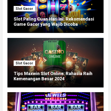
Slot Gacor
Slot Paling Cuan Hari Ini: Rekomendasi
Game Gacor yang Wajib Dicoba
Slot Gacor
Tips Maxwin Slot Online: Rahasia Raih
Kemenangan Besar 2024