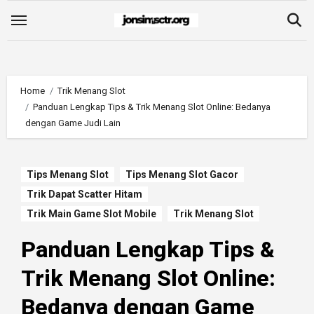
Skip
to
content
Home
Trik Menang Slot
Panduan Lengkap Tips & Trik Menang Slot Online: Bedanya
dengan Game Judi Lain
Tips Menang Slot
Tips Menang Slot Gacor
Trik Dapat Scatter Hitam
Trik Main Game Slot Mobile
Trik Menang Slot
Panduan Lengkap Tips &
Trik Menang Slot Online:
Bedanya dengan Game