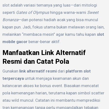
slot adalah variasi temanya yang luas—dari mitologi
seperti
Gates of Olympus
hingga warna-warni
Sweet
Bonanza
—dan potensi hadiah acak yang bisa muncul
kapan pun. Jadi, fokus utama bukan melawan orang lain,
melainkan “membaca mesin” agar kamu tahu kapan
slot
mobile gacor
benar-benar aktif.
Manfaatkan Link Alternatif
Resmi dan Catat Pola
Gunakan
link alternatif resmi
dari
platform slot
terpercaya
untuk menjaga keamanan akun dan
kelancaran akses ke bonus event. Biasakan mencatat
pola kemenangan harian, terutama kapan simbol scatter
atau wild muncul. Catatan ini membantu memprediksi
tren kemenangan tanpa perlu mengandalkan tebakan