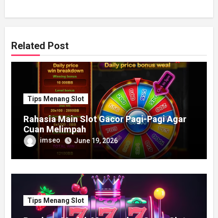
Related Post
Tips Menang Slot
Rahasia Main Slot Gacor Pagi-Pagi Agar
Cuan Melimpah
imseo
June 19, 2026
Tips Menang Slot