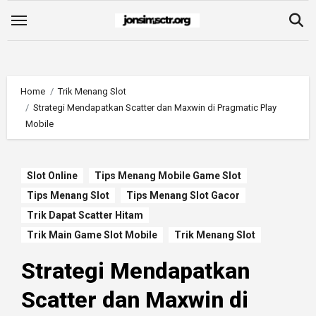
Skip
to
content
Home
Trik Menang Slot
Strategi Mendapatkan Scatter dan Maxwin di Pragmatic Play
Mobile
Slot Online
Tips Menang Mobile Game Slot
Tips Menang Slot
Tips Menang Slot Gacor
Trik Dapat Scatter Hitam
Trik Main Game Slot Mobile
Trik Menang Slot
Strategi Mendapatkan
Scatter dan Maxwin di