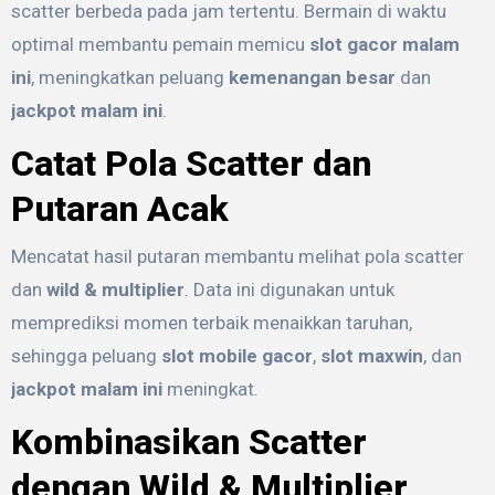
scatter berbeda pada jam tertentu. Bermain di waktu
optimal membantu pemain memicu
slot gacor malam
ini
, meningkatkan peluang
kemenangan besar
dan
jackpot malam ini
.
Catat Pola Scatter dan
Putaran Acak
Mencatat hasil putaran membantu melihat pola scatter
dan
wild & multiplier
. Data ini digunakan untuk
memprediksi momen terbaik menaikkan taruhan,
sehingga peluang
slot mobile gacor
,
slot maxwin
, dan
jackpot malam ini
meningkat.
Kombinasikan Scatter
dengan Wild & Multiplier