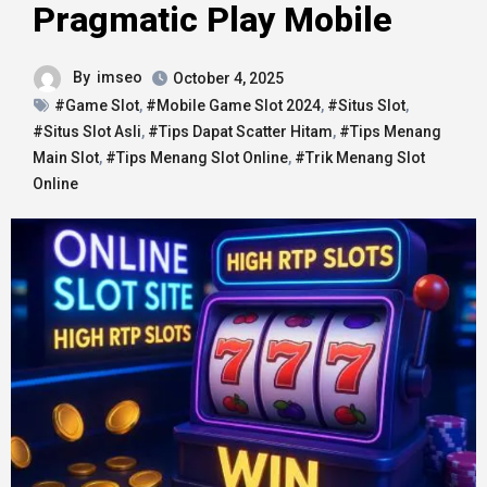
Pragmatic Play Mobile
By
imseo
October 4, 2025
#Game Slot
,
#Mobile Game Slot 2024
,
#Situs Slot
,
#Situs Slot Asli
,
#Tips Dapat Scatter Hitam
,
#Tips Menang
Main Slot
,
#Tips Menang Slot Online
,
#Trik Menang Slot
Online