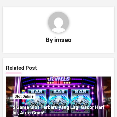
By
imseo
Related Post
Slot Online
5 Game Slot Terbaru yang Lagi Gacor Hari
Ini, Auto Cuan!