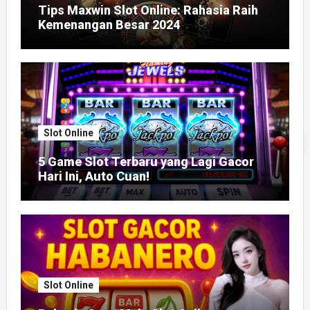
Tips Maxwin Slot Online: Rahasia Raih
Kemenangan Besar 2024
Slot Online
5 Game Slot Terbaru yang Lagi Gacor
Hari Ini, Auto Cuan!
Slot Online