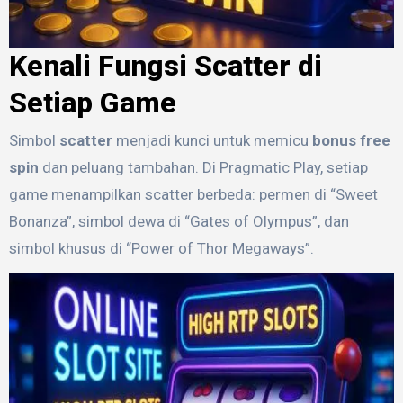
Kenali Fungsi Scatter di
Setiap Game
Simbol
scatter
menjadi kunci untuk memicu
bonus free
spin
dan peluang tambahan. Di Pragmatic Play, setiap
game menampilkan scatter berbeda: permen di “Sweet
Bonanza”, simbol dewa di “Gates of Olympus”, dan
simbol khusus di “Power of Thor Megaways”.