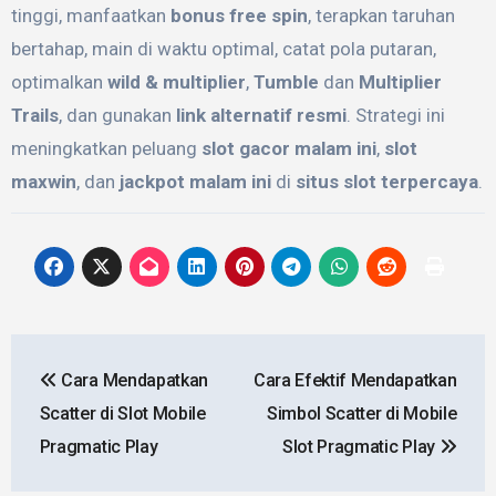
tinggi, manfaatkan
bonus free spin
, terapkan taruhan
bertahap, main di waktu optimal, catat pola putaran,
optimalkan
wild & multiplier
,
Tumble
dan
Multiplier
Trails
, dan gunakan
link alternatif resmi
. Strategi ini
meningkatkan peluang
slot gacor malam ini
,
slot
maxwin
, dan
jackpot malam ini
di
situs slot terpercaya
.
Post
Cara Mendapatkan
Cara Efektif Mendapatkan
navigation
Scatter di Slot Mobile
Simbol Scatter di Mobile
Pragmatic Play
Slot Pragmatic Play