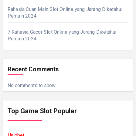
Rahasia Cuan Main Slot Online yang Jarang Diketahui
Pemain 2024
7 Rahasia Gacor Slot Online yang Jarang Diketahui
Pemain 2024
Recent Comments
No comments to show.
Top Game Slot Populer
Halobet