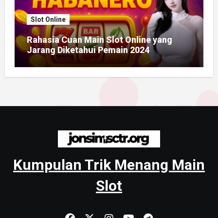
Slot Online
Rahasia Cuan Main Slot Online yang
Jarang Diketahui Pemain 2024
Kumpulan Trik Menang Main
Slot