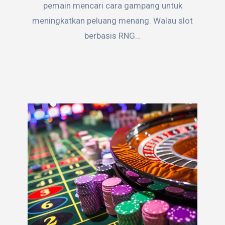
pemain mencari cara gampang untuk
meningkatkan peluang menang. Walau slot
berbasis RNG…