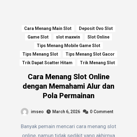
Cara Menang Main Slot
Deposit Ovo Slot
Game Slot
slot maxwin
Slot Online
Tips Menang Mobile Game Slot
Tips Menang Slot
Tips Menang Slot Gacor
Trik Dapat Scatter Hitam
Trik Menang Slot
Cara Menang Slot Online
dengan Memahami Alur dan
Pola Permainan
imseo
March 6, 2026
0
Comment
Banyak pemain mencari cara menang slot
online, namun tidak sedikit yang akhirnya