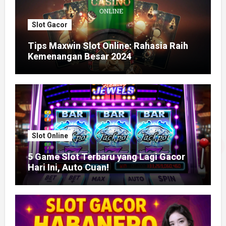
Slot Gacor
Tips Maxwin Slot Online: Rahasia Raih
Kemenangan Besar 2024
Slot Online
5 Game Slot Terbaru yang Lagi Gacor
Hari Ini, Auto Cuan!