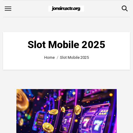
Skip
to
content
Slot Mobile 2025
Home
Slot Mobile 2025