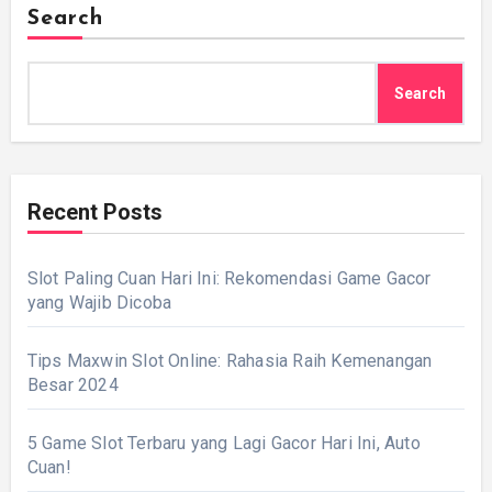
Search
Search
Recent Posts
Slot Paling Cuan Hari Ini: Rekomendasi Game Gacor
yang Wajib Dicoba
Tips Maxwin Slot Online: Rahasia Raih Kemenangan
Besar 2024
5 Game Slot Terbaru yang Lagi Gacor Hari Ini, Auto
Cuan!