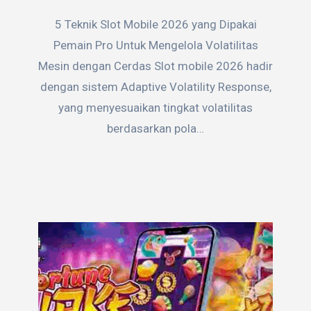
5 Teknik Slot Mobile 2026 yang Dipakai
Pemain Pro Untuk Mengelola Volatilitas
Mesin dengan Cerdas Slot mobile 2026 hadir
dengan sistem Adaptive Volatility Response,
yang menyesuaikan tingkat volatilitas
berdasarkan pola…