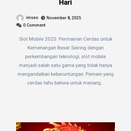
Hari
imseo
November 8, 2025
0
Comment
Slot Mobile 2025: Permainan Cerdas untuk
Kemenangan Besar Seiring dengan
perkembangan teknologi, slot mobile
menjadi salah satu game yang tidak hanya
mengandalkan keberuntungan. Pemain yang
cerdas tahu bahwa untuk menang…