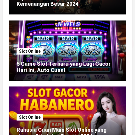
Kemenangan Besar 2024
Slot Online
5 Game Slot Terbaru yang Lagi Gacor
Hari Ini, Auto Cuan!
Slot Online
Rahasia Cuan Main Slot Online yang