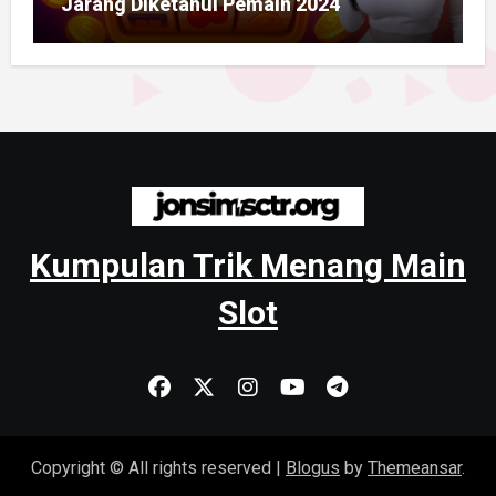
Jarang Diketahui Pemain 2024
Kumpulan Trik Menang Main
Slot
Copyright © All rights reserved
|
Blogus
by
Themeansar
.