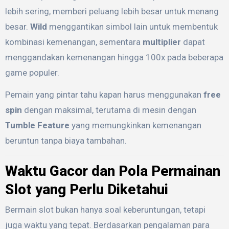
lebih sering, memberi peluang lebih besar untuk menang
besar.
Wild
menggantikan simbol lain untuk membentuk
kombinasi kemenangan, sementara
multiplier
dapat
menggandakan kemenangan hingga 100x pada beberapa
game populer.
Pemain yang pintar tahu kapan harus menggunakan
free
spin
dengan maksimal, terutama di mesin dengan
Tumble Feature
yang memungkinkan kemenangan
beruntun tanpa biaya tambahan.
Waktu Gacor dan Pola Permainan
Slot yang Perlu Diketahui
Bermain slot bukan hanya soal keberuntungan, tetapi
juga waktu yang tepat. Berdasarkan pengalaman para