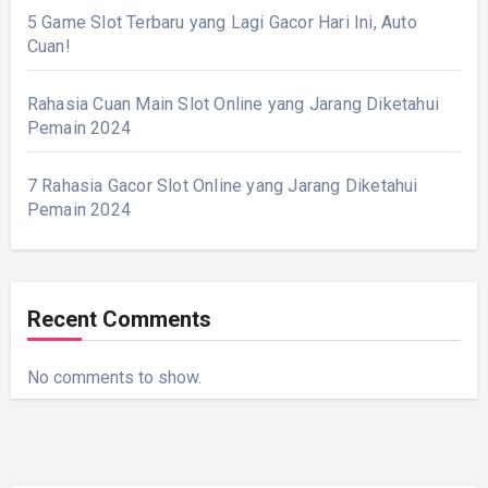
5 Game Slot Terbaru yang Lagi Gacor Hari Ini, Auto
Cuan!
Rahasia Cuan Main Slot Online yang Jarang Diketahui
Pemain 2024
7 Rahasia Gacor Slot Online yang Jarang Diketahui
Pemain 2024
Recent Comments
No comments to show.