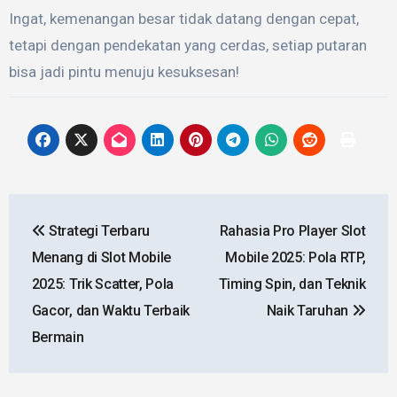
Ingat, kemenangan besar tidak datang dengan cepat,
tetapi dengan pendekatan yang cerdas, setiap putaran
bisa jadi pintu menuju kesuksesan!
Post
Strategi Terbaru
Rahasia Pro Player Slot
navigation
Menang di Slot Mobile
Mobile 2025: Pola RTP,
2025: Trik Scatter, Pola
Timing Spin, dan Teknik
Gacor, dan Waktu Terbaik
Naik Taruhan
Bermain