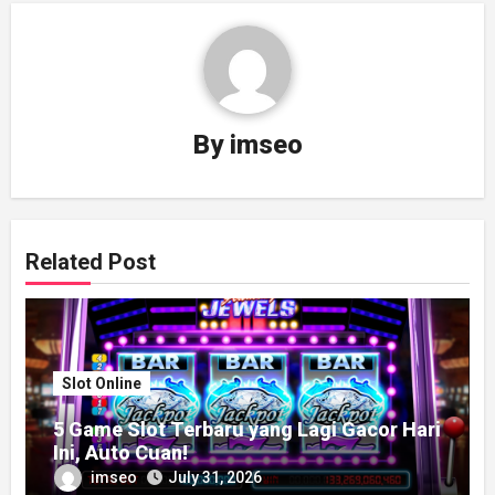
By
imseo
Related Post
Slot Online
5 Game Slot Terbaru yang Lagi Gacor Hari
Ini, Auto Cuan!
imseo
July 31, 2026