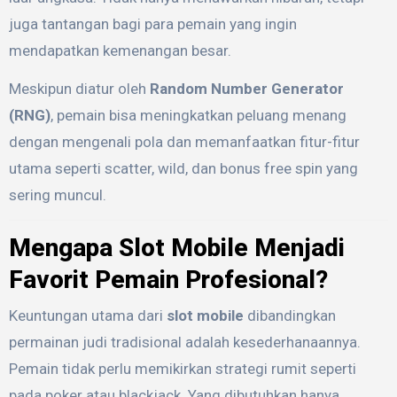
juga tantangan bagi para pemain yang ingin
mendapatkan kemenangan besar.
Meskipun diatur oleh
Random Number Generator
(RNG)
, pemain bisa meningkatkan peluang menang
dengan mengenali pola dan memanfaatkan fitur-fitur
utama seperti scatter, wild, dan bonus free spin yang
sering muncul.
Mengapa Slot Mobile Menjadi
Favorit Pemain Profesional?
Keuntungan utama dari
slot mobile
dibandingkan
permainan judi tradisional adalah kesederhanaannya.
Pemain tidak perlu memikirkan strategi rumit seperti
pada poker atau blackjack. Yang dibutuhkan hanya