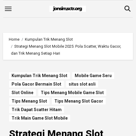
Skip
to
content
Home
Kumpulan Trik Menang Slot
Strategi Menang Slot Mobile 2025: Pola Scatter, Waktu Gacor,
dan Trik Menang Setiap Hari
Kumpulan Trik Menang Slot
Mobile Game Seru
Pola Gacor Bermain Slot
situs slot asli
Slot Online
Tips Menang Mobile Game Slot
Tips Menang Slot
Tips Menang Slot Gacor
Trik Dapat Scatter Hitam
Trik Main Game Slot Mobile
Strategi Menang Slot