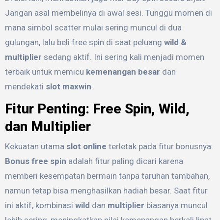
Jangan asal membelinya di awal sesi. Tunggu momen di
mana simbol scatter mulai sering muncul di dua
gulungan, lalu beli free spin di saat peluang
wild &
multiplier
sedang aktif. Ini sering kali menjadi momen
terbaik untuk memicu
kemenangan besar
dan
mendekati
slot maxwin
.
Fitur Penting: Free Spin, Wild,
dan Multiplier
Kekuatan utama
slot online
terletak pada fitur bonusnya.
Bonus free spin
adalah fitur paling dicari karena
memberi kesempatan bermain tanpa taruhan tambahan,
namun tetap bisa menghasilkan hadiah besar. Saat fitur
ini aktif, kombinasi
wild
dan
multiplier
biasanya muncul
lebih sering, meningkatkan nilai kemenangan berkali lipat.