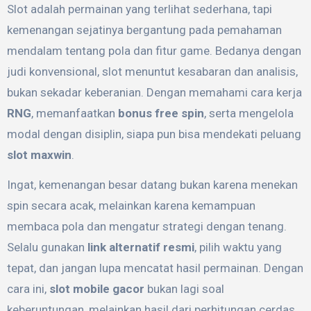
Slot adalah permainan yang terlihat sederhana, tapi
kemenangan sejatinya bergantung pada pemahaman
mendalam tentang pola dan fitur game. Bedanya dengan
judi konvensional, slot menuntut kesabaran dan analisis,
bukan sekadar keberanian. Dengan memahami cara kerja
RNG
, memanfaatkan
bonus free spin
, serta mengelola
modal dengan disiplin, siapa pun bisa mendekati peluang
slot maxwin
.
Ingat, kemenangan besar datang bukan karena menekan
spin secara acak, melainkan karena kemampuan
membaca pola dan mengatur strategi dengan tenang.
Selalu gunakan
link alternatif resmi
, pilih waktu yang
tepat, dan jangan lupa mencatat hasil permainan. Dengan
cara ini,
slot mobile gacor
bukan lagi soal
keberuntungan, melainkan hasil dari perhitungan cerdas