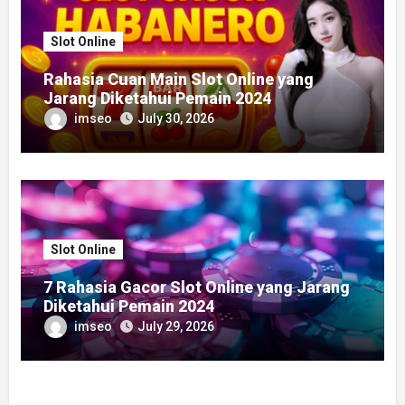
Slot Online
Rahasia Cuan Main Slot Online yang
Jarang Diketahui Pemain 2024
imseo
July 30, 2026
Slot Online
7 Rahasia Gacor Slot Online yang Jarang
Diketahui Pemain 2024
imseo
July 29, 2026