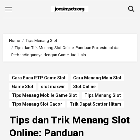
Skip
to
content
Home
Tips Menang Slot
Tips dan Trik Menang Slot Online: Panduan Profesional dan
Perbandingannya dengan Game Judi Lain
Cara Baca RTP Game Slot
Cara Menang Main Slot
Game Slot
slot maxwin
Slot Online
Tips Menang Mobile Game Slot
Tips Menang Slot
Tips Menang Slot Gacor
Trik Dapat Scatter Hitam
Tips dan Trik Menang Slot
Online: Panduan