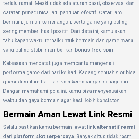
terlalu ramai. Meski tidak ada aturan pasti, observasi dan
catatan pribadi bisa jadi panduan efektif. Catat jam
bermain, jumlah kemenangan, serta game yang paling
sering memberi hasil positif. Dari data ini, kamu akan
tahu kapan waktu terbaik untuk bermain dan game mana
yang paling stabil memberikan
bonus free spin
.
Kebiasaan mencatat juga membantu mengenali
performa game dari hari ke hari. Kadang sebuah slot bisa
gacor di malam hari tapi sepi kemenangan di pagi hari.
Dengan memahami pola ini, kamu bisa menyesuaikan
waktu dan gaya bermain agar hasil lebih konsisten.
Bermain Aman Lewat Link Resmi
Selalu pastikan kamu bermain lewat
link alternatif resmi
dari
platform slot terpercaya
. Banyak situs tidak resmi