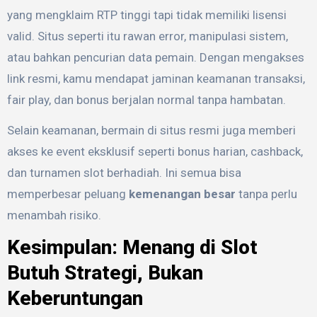
yang mengklaim RTP tinggi tapi tidak memiliki lisensi
valid. Situs seperti itu rawan error, manipulasi sistem,
atau bahkan pencurian data pemain. Dengan mengakses
link resmi, kamu mendapat jaminan keamanan transaksi,
fair play, dan bonus berjalan normal tanpa hambatan.
Selain keamanan, bermain di situs resmi juga memberi
akses ke event eksklusif seperti bonus harian, cashback,
dan turnamen slot berhadiah. Ini semua bisa
memperbesar peluang
kemenangan besar
tanpa perlu
menambah risiko.
Kesimpulan: Menang di Slot
Butuh Strategi, Bukan
Keberuntungan