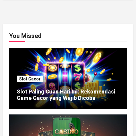
You Missed
Slot Gacor
Slot Paling Cuan Hari Ini: Rekomendasi
Game Gacor yang Wajib Dicoba