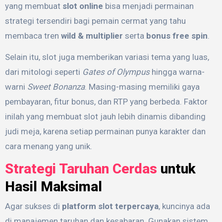
yang membuat
slot online
bisa menjadi permainan
strategi tersendiri bagi pemain cermat yang tahu
membaca tren
wild & multiplier
serta
bonus free spin
.
Selain itu, slot juga memberikan variasi tema yang luas,
dari mitologi seperti
Gates of Olympus
hingga warna-
warni
Sweet Bonanza
. Masing-masing memiliki gaya
pembayaran, fitur bonus, dan RTP yang berbeda. Faktor
inilah yang membuat slot jauh lebih dinamis dibanding
judi meja, karena setiap permainan punya karakter dan
cara menang yang unik.
Strategi Taruhan Cerdas
untuk
Hasil Maksimal
Agar sukses di
platform slot terpercaya
, kuncinya ada
di manajemen taruhan dan kesabaran. Gunakan sistem