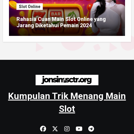
Slot Online
Rahasia Cuan Main Slot Online yang
Jarang Diketahui Pemain 2024
Kumpulan Trik Menang Main
Slot