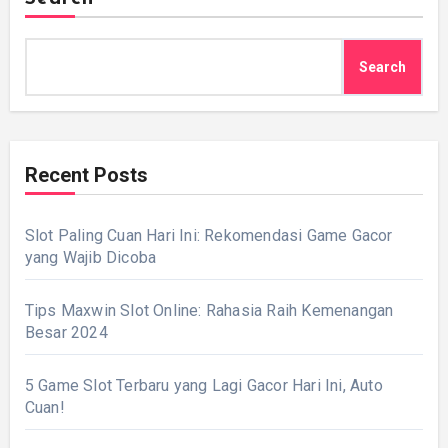
Search
Recent Posts
Slot Paling Cuan Hari Ini: Rekomendasi Game Gacor
yang Wajib Dicoba
Tips Maxwin Slot Online: Rahasia Raih Kemenangan
Besar 2024
5 Game Slot Terbaru yang Lagi Gacor Hari Ini, Auto
Cuan!