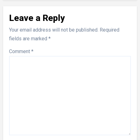
Leave a Reply
Your email address will not be published.
Required
fields are marked
*
Comment
*