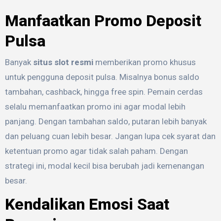
Manfaatkan Promo Deposit
Pulsa
Banyak
situs slot resmi
memberikan promo khusus
untuk pengguna deposit pulsa. Misalnya bonus saldo
tambahan, cashback, hingga free spin. Pemain cerdas
selalu memanfaatkan promo ini agar modal lebih
panjang. Dengan tambahan saldo, putaran lebih banyak
dan peluang cuan lebih besar. Jangan lupa cek syarat dan
ketentuan promo agar tidak salah paham. Dengan
strategi ini, modal kecil bisa berubah jadi kemenangan
besar.
Kendalikan Emosi Saat