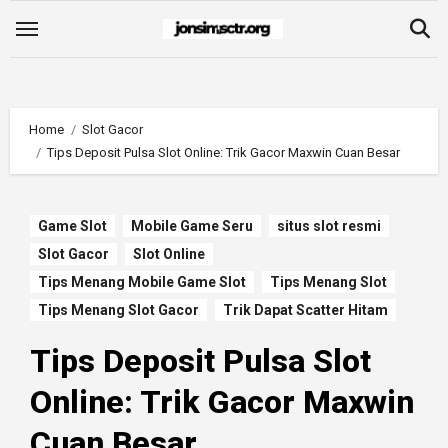
Skip
to
content
Home
Slot Gacor
Tips Deposit Pulsa Slot Online: Trik Gacor Maxwin Cuan Besar
Game Slot
Mobile Game Seru
situs slot resmi
Slot Gacor
Slot Online
Tips Menang Mobile Game Slot
Tips Menang Slot
Tips Menang Slot Gacor
Trik Dapat Scatter Hitam
Tips Deposit Pulsa Slot
Online: Trik Gacor Maxwin
Cuan Besar