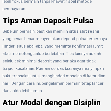
lebih fokus bermain tanpa khawatir soal metode
pembayaran.
Tips Aman Deposit Pulsa
Sebelum bermain, pastikan memilih
situs slot resmi
yang benar-benar menyediakan deposit pulsa terpercaya.
Hindari situs abal-abal yang meminta konfirmasi rumit
atau memotong saldo berlebihan. Tips lainnya adalah
selalu cek minimal deposit yang berlaku agar tidak
terjadi kesalahan. Pemain cerdas biasanya menyimpan
bukti transaksi untuk menghindari masalah di kemudian
hari. Dengan cara ini, pengalaman bermain tetap lancar
dan saldo lebih aman.
Atur Modal dengan Disiplin