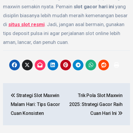
maxwin semakin nyata. Pemain
slot gacor hari ini
yang
disiplin biasanya lebih mudah meraih kemenangan besar
di
situs slot resmi
. Jadi, jangan asal bermain, gunakan
tips deposit pulsa ini agar perjalanan slot online lebih
aman, lancar, dan penuh cuan.
Post
Strategi Slot Maxwin
Trik Pola Slot Maxwin
navigation
Malam Hari: Tips Gacor
2025: Strategi Gacor Raih
Cuan Konsisten
Cuan Hari Ini