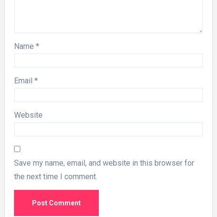
Name
*
Email
*
Website
Save my name, email, and website in this browser for
the next time I comment.