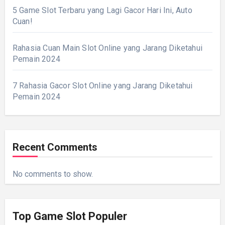
5 Game Slot Terbaru yang Lagi Gacor Hari Ini, Auto
Cuan!
Rahasia Cuan Main Slot Online yang Jarang Diketahui
Pemain 2024
7 Rahasia Gacor Slot Online yang Jarang Diketahui
Pemain 2024
Recent Comments
No comments to show.
Top Game Slot Populer