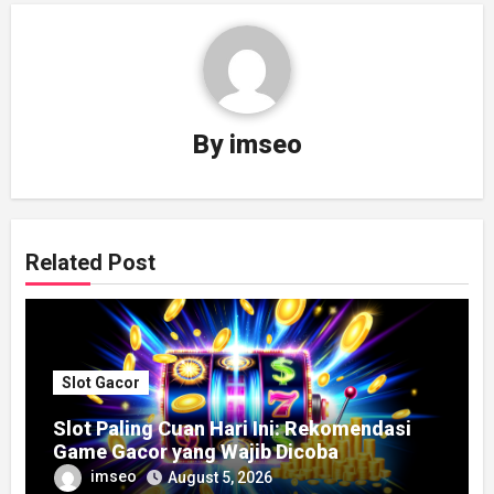
By
imseo
Related Post
Slot Gacor
Slot Paling Cuan Hari Ini: Rekomendasi
Game Gacor yang Wajib Dicoba
imseo
August 5, 2026