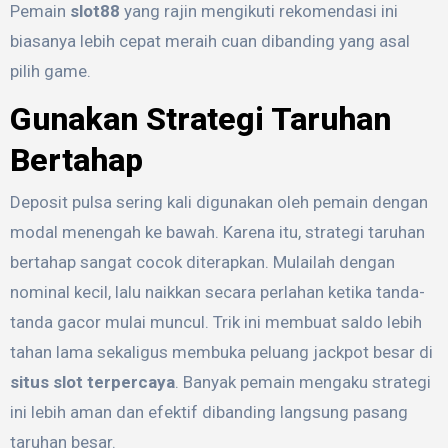
Pemain
slot88
yang rajin mengikuti rekomendasi ini
biasanya lebih cepat meraih cuan dibanding yang asal
pilih game.
Gunakan Strategi Taruhan
Bertahap
Deposit pulsa sering kali digunakan oleh pemain dengan
modal menengah ke bawah. Karena itu, strategi taruhan
bertahap sangat cocok diterapkan. Mulailah dengan
nominal kecil, lalu naikkan secara perlahan ketika tanda-
tanda gacor mulai muncul. Trik ini membuat saldo lebih
tahan lama sekaligus membuka peluang jackpot besar di
situs slot terpercaya
. Banyak pemain mengaku strategi
ini lebih aman dan efektif dibanding langsung pasang
taruhan besar.