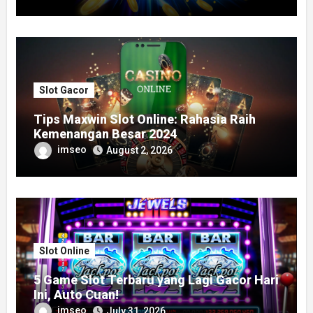
Slot Gacor
Tips Maxwin Slot Online: Rahasia Raih
Kemenangan Besar 2024
imseo
August 2, 2026
Slot Online
5 Game Slot Terbaru yang Lagi Gacor Hari
Ini, Auto Cuan!
imseo
July 31, 2026