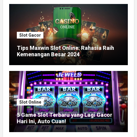
Slot Gacor
Tips Maxwin Slot Online: Rahasia Raih
Kemenangan Besar 2024
Slot Online
5 Game Slot Terbaru yang Lagi Gacor
Hari Ini, Auto Cuan!