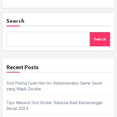
Search
Search
Recent Posts
Slot Paling Cuan Hari Ini: Rekomendasi Game Gacor
yang Wajib Dicoba
Tips Maxwin Slot Online: Rahasia Raih Kemenangan
Besar 2024