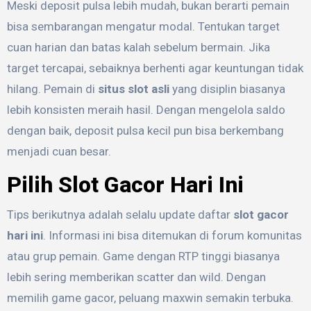
Meski deposit pulsa lebih mudah, bukan berarti pemain
bisa sembarangan mengatur modal. Tentukan target
cuan harian dan batas kalah sebelum bermain. Jika
target tercapai, sebaiknya berhenti agar keuntungan tidak
hilang. Pemain di
situs slot asli
yang disiplin biasanya
lebih konsisten meraih hasil. Dengan mengelola saldo
dengan baik, deposit pulsa kecil pun bisa berkembang
menjadi cuan besar.
Pilih Slot Gacor Hari Ini
Tips berikutnya adalah selalu update daftar
slot gacor
hari ini
. Informasi ini bisa ditemukan di forum komunitas
atau grup pemain. Game dengan RTP tinggi biasanya
lebih sering memberikan scatter dan wild. Dengan
memilih game gacor, peluang maxwin semakin terbuka.