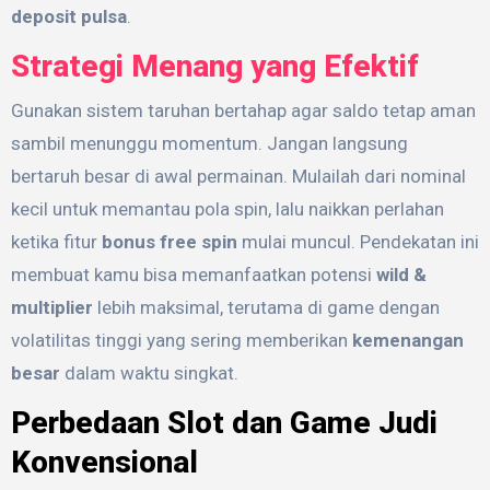
deposit pulsa
.
Strategi Menang yang Efektif
Gunakan sistem taruhan bertahap agar saldo tetap aman
sambil menunggu momentum. Jangan langsung
bertaruh besar di awal permainan. Mulailah dari nominal
kecil untuk memantau pola spin, lalu naikkan perlahan
ketika fitur
bonus free spin
mulai muncul. Pendekatan ini
membuat kamu bisa memanfaatkan potensi
wild &
multiplier
lebih maksimal, terutama di game dengan
volatilitas tinggi yang sering memberikan
kemenangan
besar
dalam waktu singkat.
Perbedaan Slot dan Game Judi
Konvensional