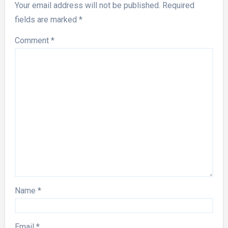
Your email address will not be published.
Required
fields are marked
*
Comment
*
Name
*
Email
*