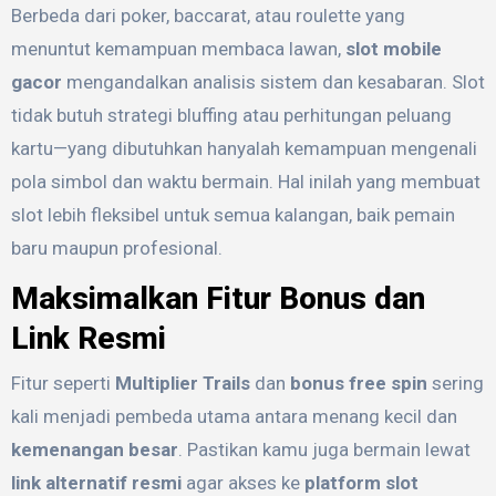
Berbeda dari poker, baccarat, atau roulette yang
menuntut kemampuan membaca lawan,
slot mobile
gacor
mengandalkan analisis sistem dan kesabaran. Slot
tidak butuh strategi bluffing atau perhitungan peluang
kartu—yang dibutuhkan hanyalah kemampuan mengenali
pola simbol dan waktu bermain. Hal inilah yang membuat
slot lebih fleksibel untuk semua kalangan, baik pemain
baru maupun profesional.
Maksimalkan Fitur Bonus dan
Link Resmi
Fitur seperti
Multiplier Trails
dan
bonus free spin
sering
kali menjadi pembeda utama antara menang kecil dan
kemenangan besar
. Pastikan kamu juga bermain lewat
link alternatif resmi
agar akses ke
platform slot