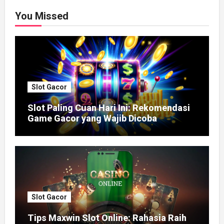
You Missed
Slot Gacor
Slot Paling Cuan Hari Ini: Rekomendasi
Game Gacor yang Wajib Dicoba
Slot Gacor
Tips Maxwin Slot Online: Rahasia Raih