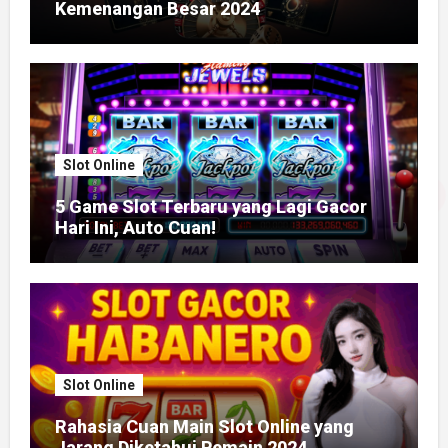
Kemenangan Besar 2024
Slot Online
5 Game Slot Terbaru yang Lagi Gacor
Hari Ini, Auto Cuan!
Slot Online
Rahasia Cuan Main Slot Online yang
Jarang Diketahui Pemain 2024