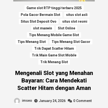
Game slot RTP tinggi terbaru 2025
Pola Gacor Bermain Slot
situs slot asli
Situs Slot Deposit Ovo
situs slot resmi
slot maxwin
Slot Online
Tips Menang Mobile Game Slot
Tips Menang Slot
Tips Menang Slot Gacor
Trik Dapat Scatter Hitam
Trik Main Game Slot Mobile
Trik Menang Slot
Mengenali Slot yang Menahan
Bayaran: Cara Mendekati
Scatter Hitam dengan Aman
imseo
January 24, 2026
0
Comment