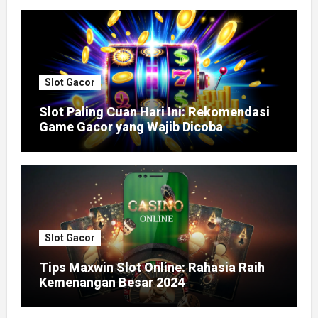
Slot Gacor
Slot Paling Cuan Hari Ini: Rekomendasi
Game Gacor yang Wajib Dicoba
Slot Gacor
Tips Maxwin Slot Online: Rahasia Raih
Kemenangan Besar 2024