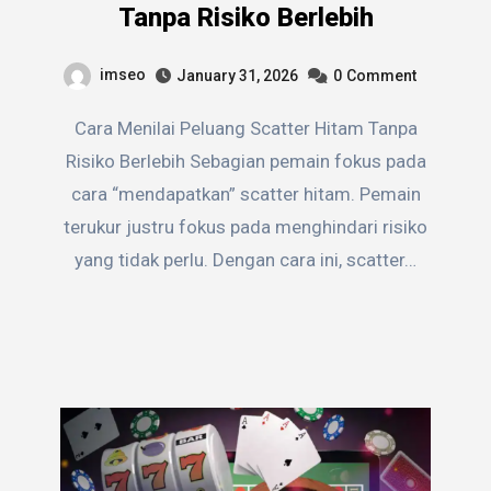
Tanpa Risiko Berlebih
imseo
January 31, 2026
0
Comment
Cara Menilai Peluang Scatter Hitam Tanpa
Risiko Berlebih Sebagian pemain fokus pada
cara “mendapatkan” scatter hitam. Pemain
terukur justru fokus pada menghindari risiko
yang tidak perlu. Dengan cara ini, scatter…