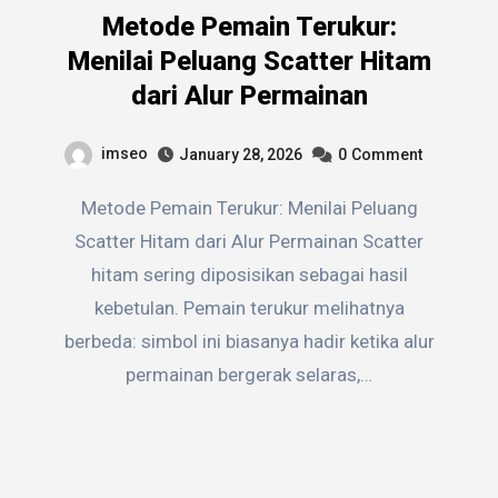
Metode Pemain Terukur:
Menilai Peluang Scatter Hitam
dari Alur Permainan
imseo
January 28, 2026
0
Comment
Metode Pemain Terukur: Menilai Peluang
Scatter Hitam dari Alur Permainan Scatter
hitam sering diposisikan sebagai hasil
kebetulan. Pemain terukur melihatnya
berbeda: simbol ini biasanya hadir ketika alur
permainan bergerak selaras,…