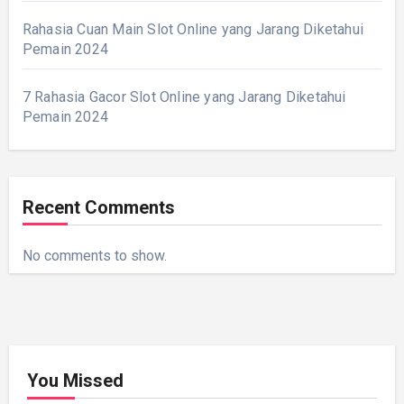
Rahasia Cuan Main Slot Online yang Jarang Diketahui
Pemain 2024
7 Rahasia Gacor Slot Online yang Jarang Diketahui
Pemain 2024
Recent Comments
No comments to show.
You Missed