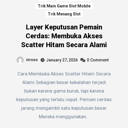
Trik Main Game Slot Mobile
Trik Menang Slot
Layer Keputusan Pemain
Cerdas: Membuka Akses
Scatter Hitam Secara Alami
imseo
January 27, 2026
0
Comment
Cara Membuka Akses Scatter Hitam Secara
Alami Sebagian besar kekalahan terjadi
bukan karena game buruk, tapi karena
keputusan yang terlalu cepat. Pemain cerdas
jarang mengambil satu keputusan besar.
Mereka menggunakan…