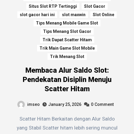
Situs Slot RTP Tertinggi
Slot Gacor
slot gacor hari ini
slot maxwin
Slot Online
Tips Menang Mobile Game Slot
Tips Menang Slot Gacor
Trik Dapat Scatter Hitam
Trik Main Game Slot Mobile
Trik Menang Slot
Membaca Alur Saldo Slot:
Pendekatan Disiplin Menuju
Scatter Hitam
imseo
January 25, 2026
0
Comment
Scatter Hitam Berkaitan dengan Alur Saldo
yang Stabil Scatter hitam lebih sering muncul