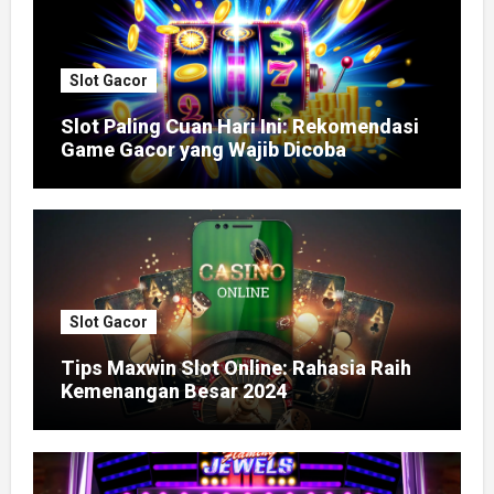
Slot Gacor
Slot Paling Cuan Hari Ini: Rekomendasi
Game Gacor yang Wajib Dicoba
Slot Gacor
Tips Maxwin Slot Online: Rahasia Raih
Kemenangan Besar 2024