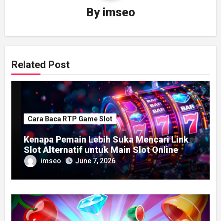
By
imseo
Related Post
Cara Baca RTP Game Slot
Kenapa Pemain Lebih Suka Mencari Link
Slot Alternatif untuk Main Slot Online
imseo
June 7, 2026