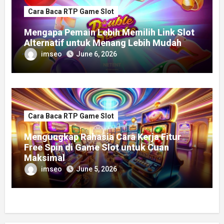
Cara Baca RTP Game Slot
Mengapa Pemain Lebih Memilih Link Slot
Alternatif untuk Menang Lebih Mudah
imseo
June 6, 2026
Cara Baca RTP Game Slot
Mengungkap Rahasia Cara Kerja Fitur
Free Spin di Game Slot untuk Cuan
Maksimal
imseo
June 5, 2026