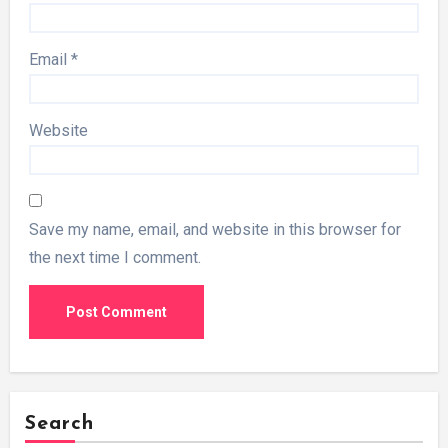
Email
*
Website
Save my name, email, and website in this browser for
the next time I comment.
Search