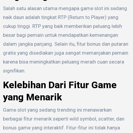
Salah satu alasan utama mengapa game slot ini sedang
naik daun adalah tingkat RTP (Return to Player) yang
cukup tinggi. RTP yang baik memberikan peluang lebih
besar bagi pemain untuk mendapatkan kemenangan
dalam jangka panjang. Selain itu, fitur bonus dan putaran
gratis yang disediakan juga sangat memanjakan pemain
karena bisa meningkatkan peluang meraih cuan secara
signifikan.
Kelebihan Dari Fitur Game
yang Menarik
Game slot yang sedang trending ini menawarkan
berbagai fitur menarik seperti wild symbol, scatter, dan
bonus game yang interaktif. Fitur-fitur ini tidak hanya