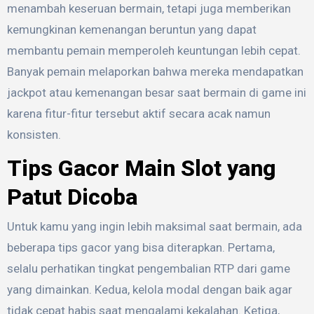
menambah keseruan bermain, tetapi juga memberikan
kemungkinan kemenangan beruntun yang dapat
membantu pemain memperoleh keuntungan lebih cepat.
Banyak pemain melaporkan bahwa mereka mendapatkan
jackpot atau kemenangan besar saat bermain di game ini
karena fitur-fitur tersebut aktif secara acak namun
konsisten.
Tips Gacor Main Slot yang
Patut Dicoba
Untuk kamu yang ingin lebih maksimal saat bermain, ada
beberapa tips gacor yang bisa diterapkan. Pertama,
selalu perhatikan tingkat pengembalian RTP dari game
yang dimainkan. Kedua, kelola modal dengan baik agar
tidak cepat habis saat mengalami kekalahan. Ketiga,