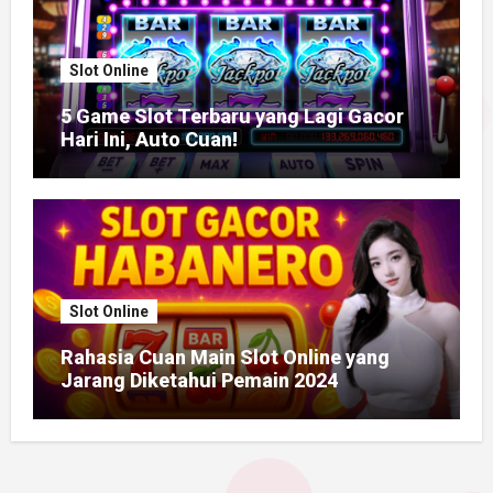
Slot Online
5 Game Slot Terbaru yang Lagi Gacor
Hari Ini, Auto Cuan!
Slot Online
Rahasia Cuan Main Slot Online yang
Jarang Diketahui Pemain 2024