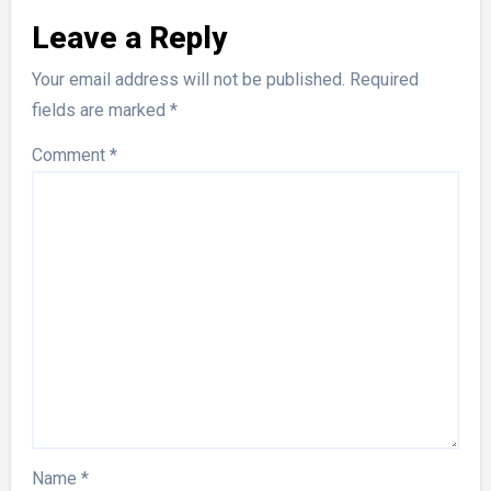
Leave a Reply
Your email address will not be published.
Required
fields are marked
*
Comment
*
Name
*