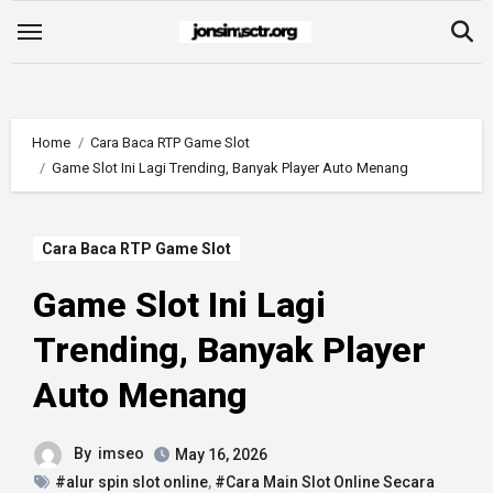
Skip
to
content
Home
Cara Baca RTP Game Slot
Game Slot Ini Lagi Trending, Banyak Player Auto Menang
Cara Baca RTP Game Slot
Game Slot Ini Lagi
Trending, Banyak Player
Auto Menang
By
imseo
May 16, 2026
#alur spin slot online
,
#Cara Main Slot Online Secara